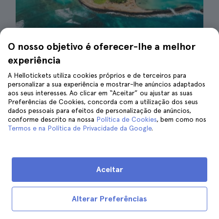
Descubra tudo o que Honolulu pode surpreendê-lo|
O nosso objetivo é oferecer-lhe a melhor
©Cosmin Serban
experiência
Se já decidiu adquirir o cartão turístico Oahu
A Hellotickets utiliza cookies próprios e de terceiros para
personalizar a sua experiência e mostrar-lhe anúncios adaptados
Go, saiba que há uma série de dicas
aos seus interesses. Ao clicar em “Aceitar” ou ajustar as suas
específicas que pode seguir para ter a
melhor
Preferências de Cookies, concorda com a utilização dos seus
dados pessoais para efeitos de personalização de anúncios,
experiência possível
durante a sua visita a este
conforme descrito na nossa
Política de Cookies
, bem como nos
paraíso tropical.
Termos e na Política de Privacidade da Google
.
Verifique as atrações que precisam de
reserva
Aceitar
Tenha em mente que algumas atrações
incluídas no seu passe turístico podem
Alterar Preferências
precisar de reserva, portanto, ao organizar a
sua visita, leve em consideração
quais são
elas