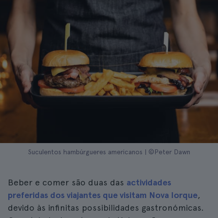
Suculentos hambúrgueres americanos | ©Peter Dawn
Beber e comer são duas das
actividades
preferidas dos viajantes que visitam Nova Iorque
,
devido às infinitas possibilidades gastronómicas.