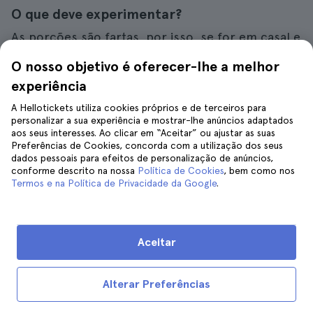
O que deve experimentar?
As porções são fartas, por isso, se for em casal e
não tiver muita fome, pode pedir uma
O nosso objetivo é oferecer-lhe a melhor
combinação e partilhar. Os de tamanho normal
experiência
custam 9 dólares (cerca de 8,25 euros),
enquanto os pequenos custam 7 dólares (cerca
A Hellotickets utiliza cookies próprios e de terceiros para
personalizar a sua experiência e mostrar-lhe anúncios adaptados
de 6,50 euros). Os meus favoritos são o prato de
aos seus interesses. Ao clicar em “Aceitar” ou ajustar as suas
falafel e a sandes de frango, embora tenham uma
Preferências de Cookies, concorda com a utilização dos seus
dados pessoais para efeitos de personalização de anúncios,
grande variedade no menu. Para a sobremesa,
conforme descrito na nossa
Política de Cookies
, bem como nos
baklava, claro!
Termos e na Política de Privacidade da Google
.
Onde fica
: Uma das suas bancas fica na 53rd
St e 6th Avenue, embora possa ver todas as
Aceitar
localizações dos seus carrinhos no seu
site
oficial
.
Alterar Preferências
Horário
: de segunda a sexta, das 10h às 4h;