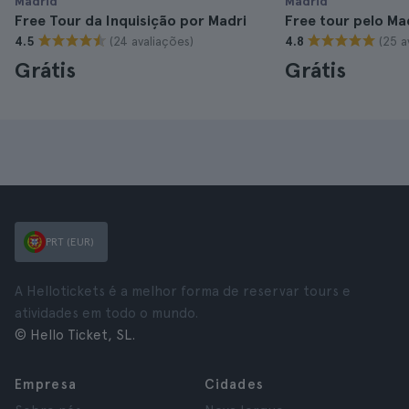
Madrid
Madrid
Free Tour da Inquisição por Madri
Free tour pelo M
(24 avaliações)
(25 a
4.5
4.8
Grátis
Grátis
PRT (EUR)
A Hellotickets é a melhor forma de reservar tours e
atividades em todo o mundo.
© Hello Ticket, SL.
Empresa
Cidades