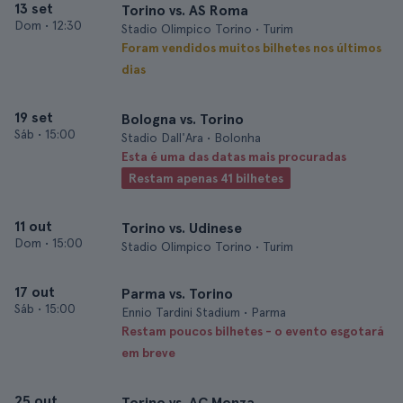
13 set
Torino vs. AS Roma
Dom
•
12:30
Stadio Olimpico Torino • Turim
Foram vendidos muitos bilhetes nos últimos
dias
19 set
Bologna vs. Torino
Sáb
•
15:00
Stadio Dall'Ara • Bolonha
Esta é uma das datas mais procuradas
Restam apenas 41 bilhetes
11 out
Torino vs. Udinese
Dom
•
15:00
Stadio Olimpico Torino • Turim
17 out
Parma vs. Torino
Sáb
•
15:00
Ennio Tardini Stadium • Parma
Restam poucos bilhetes - o evento esgotará
em breve
25 out
Torino vs. AC Monza