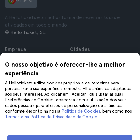
PRT (EUR)
A Hellotickets é a melhor forma de reservar tours e
atividades em todo o mundo.
© Hello Ticket, SL.
Empresa
Cidades
Sobre nós
Nova Iorque
O nosso objetivo é oferecer-lhe a melhor
Carreiras
Roma
experiência
Afiliados
Paris
Avaliações
Londres
A Hellotickets utiliza cookies próprios e de terceiros para
Privacidade
Granada
personalizar a sua experiência e mostrar-lhe anúncios adaptados
aos seus interesses. Ao clicar em “Aceitar” ou ajustar as suas
Termos e Condições
Cracóvia
Preferências de Cookies, concorda com a utilização dos seus
Aviso Legal
Tenerife
dados pessoais para efeitos de personalização de anúncios,
Cookies
conforme descrito na nossa
Política de Cookies
, bem como nos
Termos e na Política de Privacidade da Google
.
Ajuda
Siga-nos
Ajuda