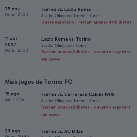
29 nov
Torino vs. Lazio Roma
Dom
•
21:00
Stadio Olimpico Torino • Turim
Quase esgotado - restam apenas 44 bilhetes
11 abr
Lazio Roma vs. Torino
2027
Stadio Olimpico • Roma
Dom
•
21:00
Restam poucos bilhetes - o evento esgotará
em breve
Mais jogos de Torino FC
15 ago
Torino vs. Carrarese Calcio 1908
Sáb
•
21:15
Stadio Olimpico Torino • Turim
Restam poucos bilhetes - o evento esgotará
em breve
23 ago
Torino vs. AC Milan
Dom
•
20:45