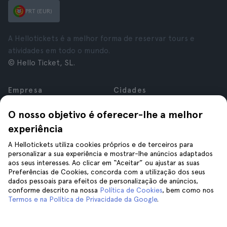
PRT (EUR)
A Hellotickets é a melhor forma de reservar tours e
atividades em todo o mundo.
© Hello Ticket, SL.
Empresa
Cidades
Sobre nós
Nova Iorque
O nosso objetivo é oferecer-lhe a melhor
Carreiras
Roma
experiência
Afiliados
Paris
Avaliações
Londres
A Hellotickets utiliza cookies próprios e de terceiros para
Privacidade
Granada
personalizar a sua experiência e mostrar-lhe anúncios adaptados
aos seus interesses. Ao clicar em “Aceitar” ou ajustar as suas
Termos e Condições
Cracóvia
Preferências de Cookies, concorda com a utilização dos seus
Aviso Legal
Tenerife
dados pessoais para efeitos de personalização de anúncios,
Cookies
conforme descrito na nossa
Política de Cookies
, bem como nos
Termos e na Política de Privacidade da Google
.
Ajuda
Siga-nos