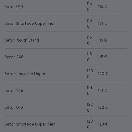
115
Setor 010
115 €
€
115
Setor Shortside Upper Tier
121 €
€
115
Setor North Stand
115 €
€
115
Setor 248
115 €
€
120
Setor Longside Upper
120 €
€
121
Setor 246
121 €
€
122
Setor 010
122 €
€
128
Setor Shortside Upper Tier
128 €
€