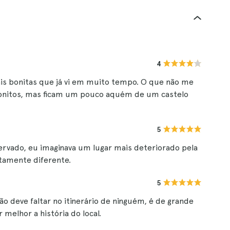
4
ais bonitas que já vi em muito tempo. O que não me
onitos, mas ficam um pouco aquém de um castelo
5
rvado, eu imaginava um lugar mais deteriorado pela
tamente diferente.
5
 não deve faltar no itinerário de ninguém, é de grande
elhor a história do local.