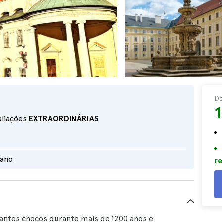
D
1
aliações
EXTRAORDINÁRIAS
iano
re
nantes checos durante mais de 1200 anos e