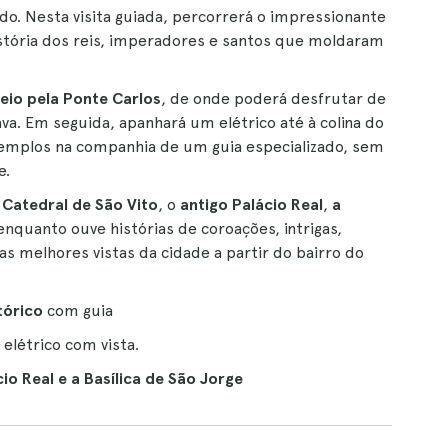
o. Nesta visita guiada, percorrerá o impressionante
stória dos reis, imperadores e santos que moldaram
eio pela Ponte Carlos
, de onde poderá desfrutar de
ava. Em seguida, apanhará um elétrico até à colina do
e templos na companhia de um guia especializado, sem
e.
l
Catedral de São Vito
, o
antigo Palácio Real
,
a
 enquanto ouve histórias de coroações, intrigas,
as melhores vistas da cidade a partir do bairro do
tórico
com guia
elétrico com vista.
io Real e a Basílica de São Jorge