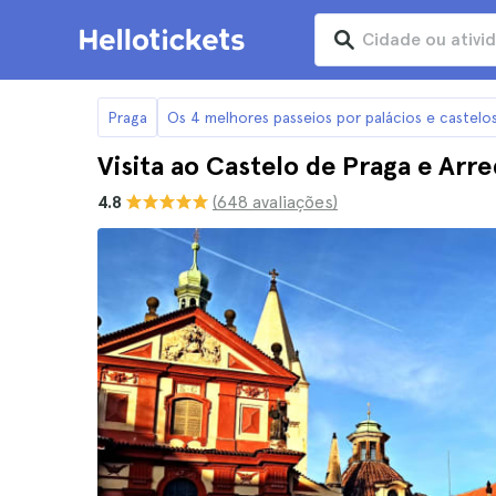
Praga
Os 4 melhores passeios por palácios e castelo
Visita ao Castelo de Praga e Arr
4.8
(648 avaliações)