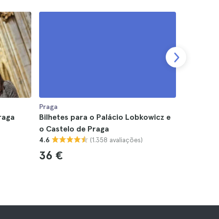
Praga
Praga
raga
Bilhetes para o Palácio Lobkowicz e
Excursão 
o Castelo de Praga
partir de
(1.358 avaliações)
4.6
4.7
36 €
65 €