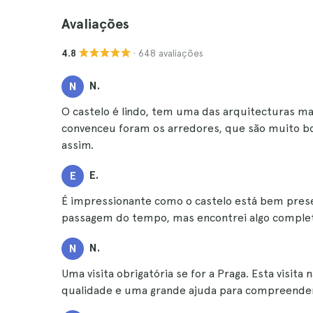
Avaliações
· 648 avaliações
4.8
N.
N
O castelo é lindo, tem uma das arquitecturas m
convenceu foram os arredores, que são muito b
assim.
E.
E
É impressionante como o castelo está bem prese
passagem do tempo, mas encontrei algo comple
N.
N
Uma visita obrigatória se for a Praga. Esta visita
qualidade e uma grande ajuda para compreender m