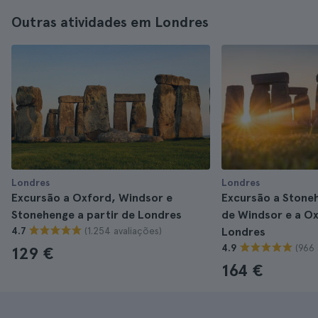
Outras atividades em Londres
Londres
Londres
Excursão a Oxford, Windsor e
Excursão a Stone
Stonehenge a partir de Londres
de Windsor e a O
(1.254 avaliações)
4.7
Londres
(966 
4.9
129 €
164 €