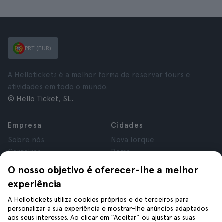
PRT (EUR)
A Hellotickets é a melhor forma de reservar tours e
atividades em todo o mundo.
© Hello Ticket, SL.
Empresa
Cidades
Sobre nós
Nova Iorque
Carreiras
Roma
Afiliados
Paris
O nosso objetivo é oferecer-lhe a melhor
Avaliações
Londres
experiência
Privacidade
Granada
Termos e Condições
Cracóvia
A Hellotickets utiliza cookies próprios e de terceiros para
personalizar a sua experiência e mostrar-lhe anúncios adaptados
Aviso Legal
Tenerife
aos seus interesses. Ao clicar em “Aceitar” ou ajustar as suas