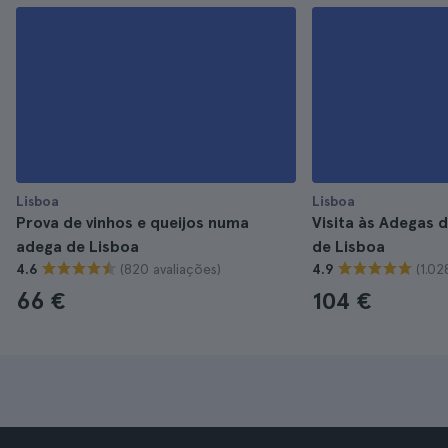
Lisboa
Lisboa
Prova de vinhos e queijos numa
Visita às Adegas d
adega de Lisboa
de Lisboa
(820 avaliações)
(1.02
4.6
4.9
66 €
104 €