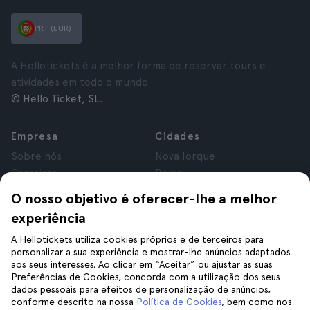
PRT (EUR)
A Hellotickets é a melhor forma de reservar tours e
atividades em todo o mundo.
© Hello Ticket, SL.
Empresa
Cidades
Sobre nós
Nova Iorque
Carreiras
Roma
Afiliados
Paris
O nosso objetivo é oferecer-lhe a melhor
Avaliações
Londres
experiência
Privacidade
Granada
Termos e Condições
Cracóvia
A Hellotickets utiliza cookies próprios e de terceiros para
personalizar a sua experiência e mostrar-lhe anúncios adaptados
Aviso Legal
Tenerife
aos seus interesses. Ao clicar em “Aceitar” ou ajustar as suas
Cookies
Preferências de Cookies, concorda com a utilização dos seus
dados pessoais para efeitos de personalização de anúncios,
conforme descrito na nossa
Política de Cookies
, bem como nos