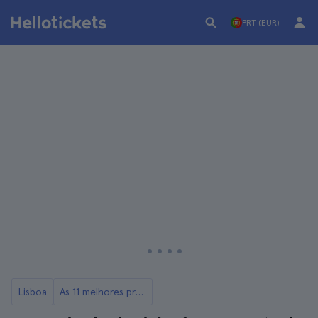
PRT (EUR)
Lisboa
As 11 melhores provas de vinho e visitas a adegas em Lisboa