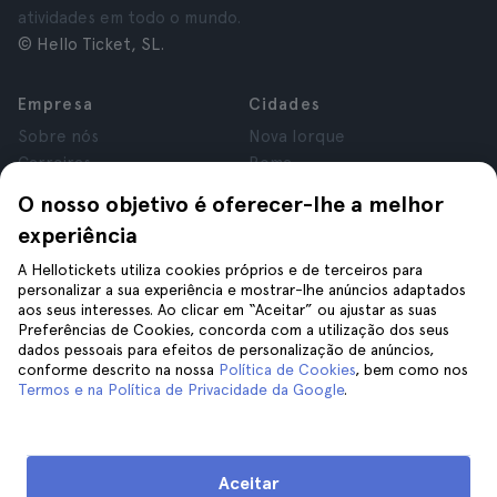
atividades em todo o mundo.
© Hello Ticket, SL.
Empresa
Cidades
Sobre nós
Nova Iorque
Carreiras
Roma
Afiliados
Paris
O nosso objetivo é oferecer-lhe a melhor
Avaliações
Londres
experiência
Privacidade
Granada
Termos e Condições
Cracóvia
A Hellotickets utiliza cookies próprios e de terceiros para
personalizar a sua experiência e mostrar-lhe anúncios adaptados
Aviso Legal
Tenerife
aos seus interesses. Ao clicar em “Aceitar” ou ajustar as suas
Cookies
Preferências de Cookies, concorda com a utilização dos seus
dados pessoais para efeitos de personalização de anúncios,
conforme descrito na nossa
Política de Cookies
, bem como nos
Ajuda
Siga-nos
Termos e na Política de Privacidade da Google
.
Ajuda
Contacte-nos
Aceitar