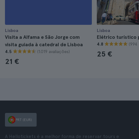
Lisboa
Lisboa
Visita a Alfama e São Jorge com
Elétrico turístico
(994 
visita guiada à catedral de Lisboa
4.8
(1.019 avaliações)
4.5
25 €
21 €
PRT (EUR)
A Hellotickets é a melhor forma de reservar tours e