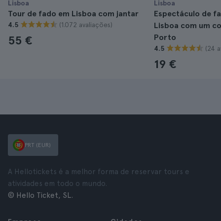
Lisboa
Lisboa
Tour de fado em Lisboa com jantar
Espectáculo de fa
(1.072 avaliações)
4.5
Lisboa com um co
Porto
55 €
(24 a
4.5
19 €
PRT (EUR)
A Hellotickets é a melhor forma de reservar tours e
atividades em todo o mundo.
© Hello Ticket, SL.