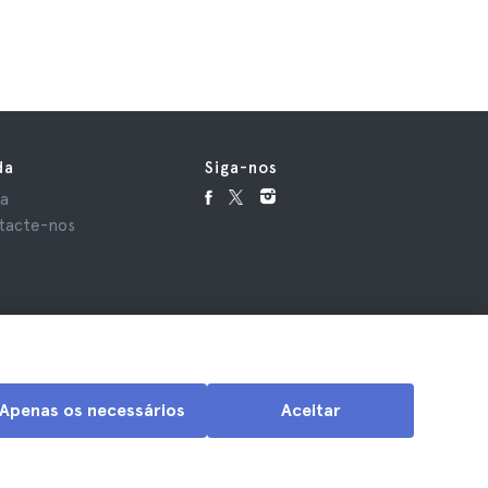
da
Siga-nos
da
tacte-nos
Apenas os necessários
Aceitar