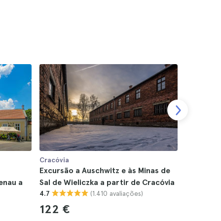
Cracóvia
Cracóvia
Excursão a Auschwitz e às Minas de
Excursão 
enau a
Sal de Wieliczka a partir de Cracóvia
Wieliczka
(1.410 avaliações)
4.7
4.8
122 €
69 €