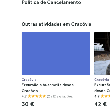
Política de Cancelamento
Outras atividades em Cracóvia
Cracóvia
Cracóvia
Excursão a Auschwitz desde
Excursã
Cracóvia
desde C
(2.912 avaliações)
4.7
4.9
30 €
42 €