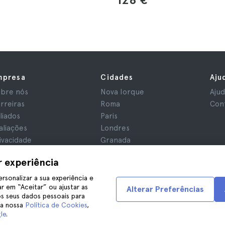
mpresa
Cidades
Aju
bre nós
Nova Iorque
Aju
rreiras
Roma
Con
iliados
Paris
aliações
Londres
ivacidade
Granada
rmos e Condições
Cracóvia
r experiência
iso Legal
Tenerife
okies
ersonalizar a sua experiência e
r em “Aceitar” ou ajustar as
Alterar Preferências
s seus dados pessoais para
na nossa
Política de Cookies
,
le
.