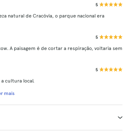
5
eza natural de Cracóvia, o parque nacional era
5
ow. A paisagem é de cortar a respiração, voltaria sem
5
a cultura local.
er mais