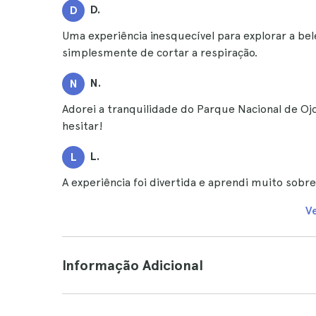
D.
D
Uma experiência inesquecível para explorar a bel
simplesmente de cortar a respiração.
N.
N
Adorei a tranquilidade do Parque Nacional de Ojc
hesitar!
L.
L
A experiência foi divertida e aprendi muito sobre 
V
Informação Adicional