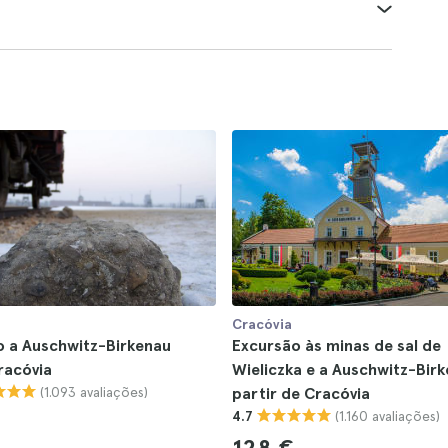
Cracóvia
o a Auschwitz-Birkenau
Excursão às minas de sal de
racóvia
Wieliczka e a Auschwitz-Birk
(1.093 avaliações)
partir de Cracóvia
(1.160 avaliações)
4.7
128 €