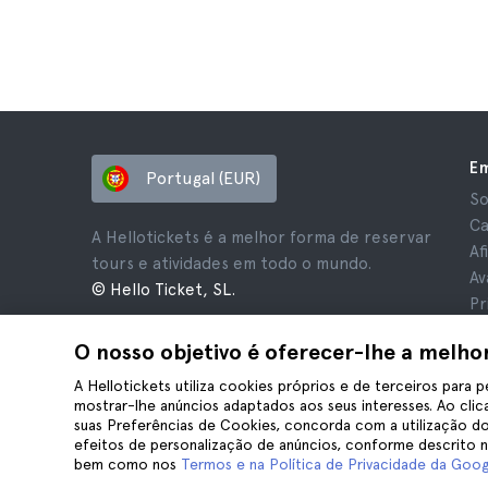
E
Portugal (EUR)
So
Ca
A Hellotickets é a melhor forma de reservar
Af
tours e atividades em todo o mundo.
Av
© Hello Ticket, SL.
Pr
Te
O nosso objetivo é oferecer-lhe a melho
Av
Co
A Hellotickets utiliza cookies próprios e de terceiros para p
mostrar-lhe anúncios adaptados aos seus interesses. Ao clica
suas Preferências de Cookies, concorda com a utilização do
efeitos de personalização de anúncios, conforme descrito 
bem como nos
Termos e na Política de Privacidade da Goog