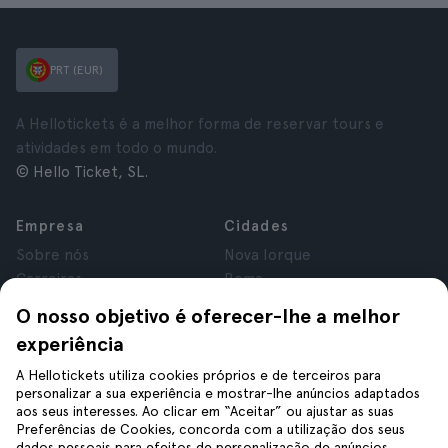
PRT (EUR)
A Hellotickets é a melhor forma de reservar tours e
atividades em todo o mundo.
© Hello Ticket, SL.
Empresa
Cidades
Sobre nós
Nova Iorque
Carreiras
Roma
Afiliados
Paris
O nosso objetivo é oferecer-lhe a melhor
Avaliações
Londres
experiência
Privacidade
Granada
Termos e Condições
Cracóvia
A Hellotickets utiliza cookies próprios e de terceiros para
personalizar a sua experiência e mostrar-lhe anúncios adaptados
Aviso Legal
Tenerife
aos seus interesses. Ao clicar em “Aceitar” ou ajustar as suas
Cookies
Preferências de Cookies, concorda com a utilização dos seus
dados pessoais para efeitos de personalização de anúncios,