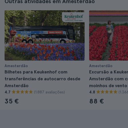
Outras atividades em Amesterdão
Amesterdão
Amesterdão
Bilhetes para Keukenhof com
Excursão a Keuke
transferências de autocarro desde
Amsterdão com cr
Amsterdão
moinhos de vento
(1.887 avaliações)
(1.36
4.7
4.8
35 €
88 €