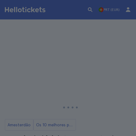
PRT (EUR)
Amesterdão
Os 10 melhores passeios de bicicleta em Amesterdão