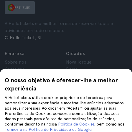
PRT (EUR)
A Hellotickets é a melhor forma de reservar tours e
atividades em todo o mundo.
© Hello Ticket, SL.
Empresa
Cidades
Sobre nós
Nova Iorque
Carreiras
Roma
Afiliados
Paris
O nosso objetivo é oferecer-lhe a melhor
Avaliações
Londres
experiência
Privacidade
Granada
Termos e Condições
Cracóvia
A Hellotickets utiliza cookies próprios e de terceiros para
personalizar a sua experiência e mostrar-lhe anúncios adaptados
Aviso Legal
Tenerife
aos seus interesses. Ao clicar em “Aceitar” ou ajustar as suas
Cookies
Preferências de Cookies, concorda com a utilização dos seus
dados pessoais para efeitos de personalização de anúncios,
conforme descrito na nossa
Política de Cookies
, bem como nos
Ajuda
Siga-nos
Termos e na Política de Privacidade da Google
.