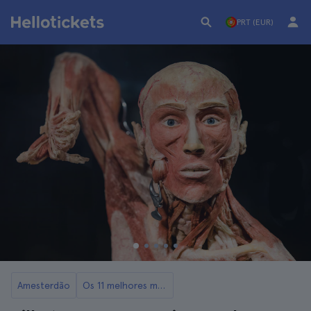
PRT (EUR)
Amesterdão
Os 11 melhores museus de Amesterdão