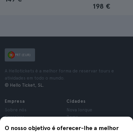
198 €
PRT (EUR)
A Hellotickets é a melhor forma de reservar tours e
atividades em todo o mundo.
© Hello Ticket, SL.
Empresa
Cidades
Sobre nós
Nova Iorque
Carreiras
Roma
Afiliados
Paris
O nosso objetivo é oferecer-lhe a melhor
Avaliações
Londres