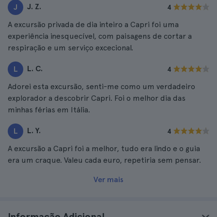
J. Z.
J
4
A excursão privada de dia inteiro a Capri foi uma
experiência inesquecível, com paisagens de cortar a
respiração e um serviço excecional.
L. C.
L
4
Adorei esta excursão, senti-me como um verdadeiro
explorador a descobrir Capri. Foi o melhor dia das
minhas férias em Itália.
L. Y.
L
4
A excursão a Capri foi a melhor, tudo era lindo e o guia
era um craque. Valeu cada euro, repetiria sem pensar.
Ver mais
Informação Adicional