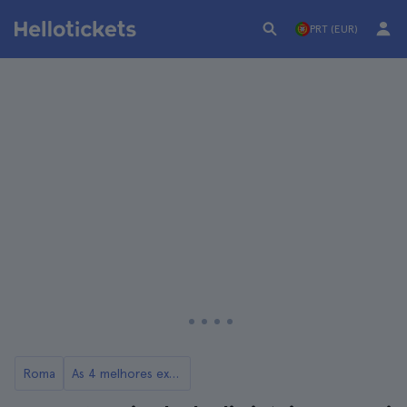
PRT (EUR)
Roma
As 4 melhores excursões a Capri a partir de Roma