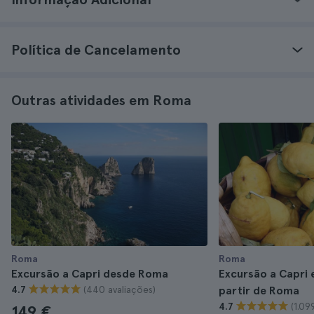
Política de Cancelamento
Outras atividades em Roma
Roma
Roma
Excursão a Capri desde Roma
Excursão a Capri e
(440 avaliações)
4.7
partir de Roma
(1.09
4.7
149 €