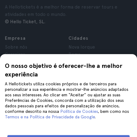
A Hellotickets é a melhor forma de reservar tours e
atividades em todo o mundo.
© Hello Ticket, SL.
Empresa
Cidades
Sobre nós
Nova Iorque
Carreiras
Roma
Afiliados
Paris
O nosso objetivo é oferecer-lhe a melhor
Avaliações
Londres
experiência
Privacidade
Granada
Termos e Condições
Cracóvia
A Hellotickets utiliza cookies próprios e de terceiros para
personalizar a sua experiência e mostrar-lhe anúncios adaptados
Aviso Legal
Tenerife
aos seus interesses. Ao clicar em “Aceitar” ou ajustar as suas
Cookies
Preferências de Cookies, concorda com a utilização dos seus
dados pessoais para efeitos de personalização de anúncios,
conforme descrito na nossa
Política de Cookies
, bem como nos
Ajuda
Siga-nos
Termos e na Política de Privacidade da Google
.
Ajuda
Contacte-nos