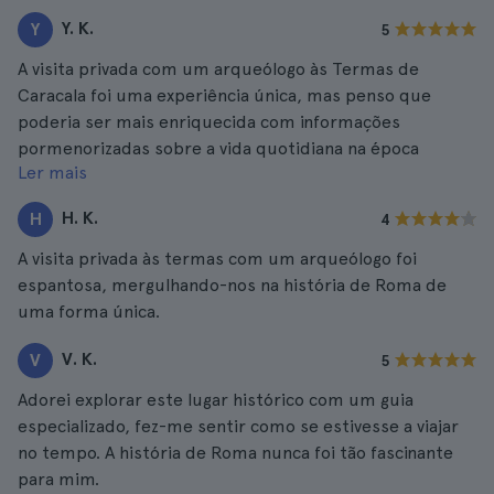
Y. K.
Y
5
A visita privada com um arqueólogo às Termas de
Caracala foi uma experiência única, mas penso que
poderia ser mais enriquecida com informações
pormenorizadas sobre a vida quotidiana na época
Ler mais
romana.
H. K.
H
4
A visita privada às termas com um arqueólogo foi
espantosa, mergulhando-nos na história de Roma de
uma forma única.
V. K.
V
5
Adorei explorar este lugar histórico com um guia
especializado, fez-me sentir como se estivesse a viajar
no tempo. A história de Roma nunca foi tão fascinante
para mim.