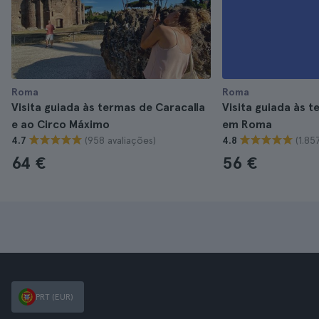
Roma
Roma
Visita guiada às termas de Caracalla
Visita guiada às t
e ao Circo Máximo
em Roma
(958 avaliações)
(1.85
4.7
4.8
64 €
56 €
PRT (EUR)