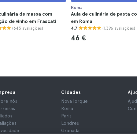
Roma
culinária de massa com
Aula de culinária de pasta c
ão de vinho em Frascati
em Roma
(645 avaliações)
(1.396 avaliações)
4.7
46 €
mpresa
Cidades
Aju
bre nós
Nova Iorque
Aju
rreiras
Roma
Con
iliados
Paris
aliações
Londres
ivacidade
Granada