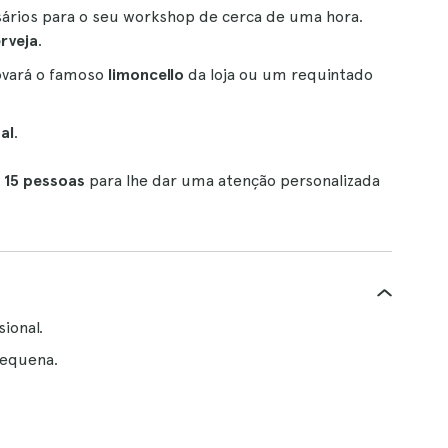
ssários para o seu workshop de cerca de uma hora.
rveja
.
vará o famoso
limoncello
da loja ou um requintado
al
.
15 pessoas
para lhe dar uma atenção personalizada
ional.
 pequena.