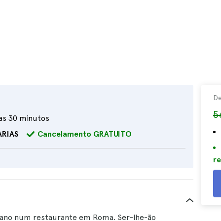
D
5
as 30 minutos
ÁRIAS
Cancelamento GRATUITO
re
iano num restaurante em Roma. Ser-lhe-ão