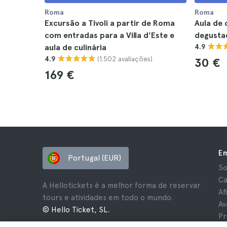
Roma
Roma
Excursão a Tivoli a partir de Roma
Aula de 
com entradas para a Villa d'Este e
degustaç
aula de culinária
4.9
(1.502 avaliações)
4.9
30 €
169 €
E
Portugal (EUR)
So
Ca
A Hellotickets é a melhor forma de reservar
Af
tours e atividades em todo o mundo.
Av
© Hello Ticket, SL.
Pr