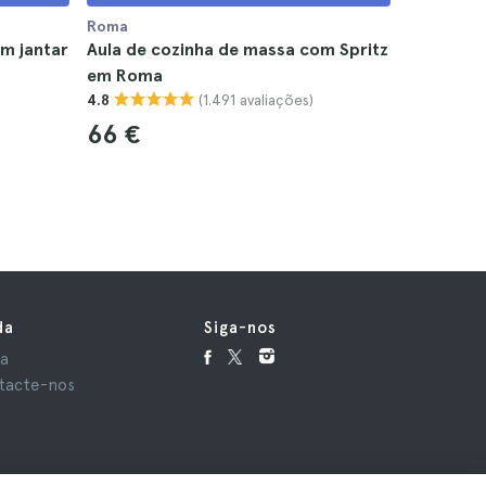
Roma
Roma
om jantar
Aula de cozinha de massa com Spritz
Aula de C
em Roma
em Roma
(1.491 avaliações)
4.8
4.8
66 €
49 €
da
Siga-nos
da
tacte-nos