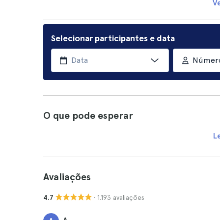
V
Selecionar participantes e data
Número
O que pode esperar
L
Avaliações
· 1.193 avaliações
4.7