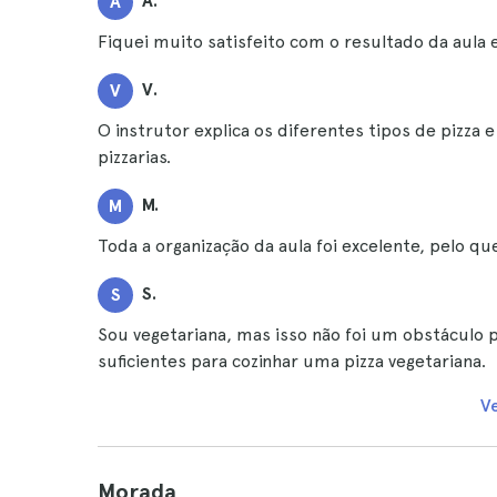
A.
A
Fiquei muito satisfeito com o resultado da aula 
V.
V
O instrutor explica os diferentes tipos de pizza 
pizzarias.
M.
M
Toda a organização da aula foi excelente, pelo q
S.
S
Sou vegetariana, mas isso não foi um obstáculo pa
suficientes para cozinhar uma pizza vegetariana.
V
Morada