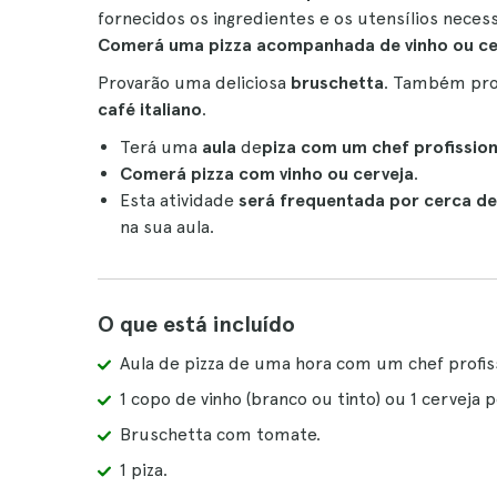
fornecidos os ingredientes e os utensílios nece
Comerá uma pizza acompanhada de vinho ou ce
Provarão uma deliciosa
bruschetta
. Também pro
café italiano
.
Terá uma
aula
de
piza com um chef profission
Comerá pizza com vinho ou cerveja
.
Esta atividade
será frequentada por cerca de
na sua aula.
O que está incluído
Aula de pizza de uma hora com um chef profiss
1 copo de vinho (branco ou tinto) ou 1 cerveja
Bruschetta com tomate.
1 piza.