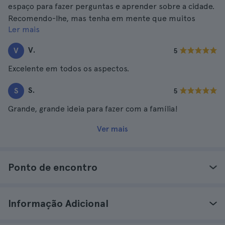
espaço para fazer perguntas e aprender sobre a cidade.
Recomendo-lhe, mas tenha em mente que muitos
Ler mais
lugares de interesse estão fechados à noite, mas ainda
pode desfrutar muito.
V.
V
5
Excelente em todos os aspectos.
S.
S
5
Grande, grande ideia para fazer com a família!
Ver mais
Ponto de encontro
Informação Adicional