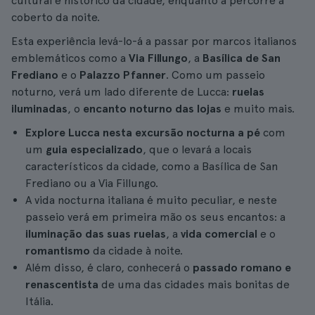
cultural e histórico da cidade, enquanto a percorre a
coberto da noite.
Esta experiência levá-lo-á a passar por marcos italianos
emblemáticos como a
Via Fillungo
, a
Basílica de San
Frediano
e o
Palazzo Pfanner
. Como um passeio
noturno, verá um lado diferente de Lucca:
ruelas
iluminadas
, o
encanto noturno das lojas
e muito mais.
Explore Lucca nesta excursão nocturna a pé
com
um
guia especializado
, que o levará a locais
característicos da cidade, como a Basílica de San
Frediano ou a Via Fillungo.
A vida nocturna italiana é muito peculiar, e neste
passeio verá em primeira mão os seus encantos: a
iluminação das suas ruelas
, a
vida comercial
e o
romantismo
da cidade à noite.
Além disso, é claro, conhecerá o
passado romano e
renascentista
de uma das cidades mais bonitas de
Itália.