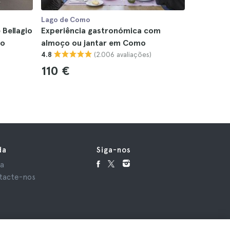
Lago de Como
 Bellagio
Experiência gastronómica com
mo
almoço ou jantar em Como
(2.006 avaliações)
4.8
110 €
da
Siga-nos
da
tacte-nos