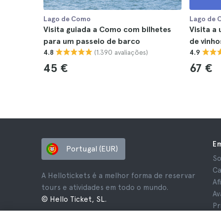
Lago de Como
Lago de 
Visita guiada a Como com bilhetes
Visita 
para um passeio de barco
de vinh
(1.390 avaliações)
4.8
4.9
45 €
67 €
E
Portugal (EUR)
So
Ca
A Hellotickets é a melhor forma de reservar
Af
tours e atividades em todo o mundo.
Av
© Hello Ticket, SL.
Pr
Te