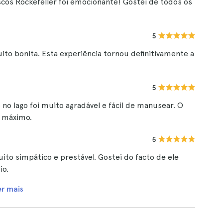
scos Rockefeller foi emocionante! Gostei de todos os
5
uito bonita. Esta experiência tornou definitivamente a
5
 no lago foi muito agradável e fácil de manusear. O
o máximo.
5
to simpático e prestável. Gostei do facto de ele
io.
er mais