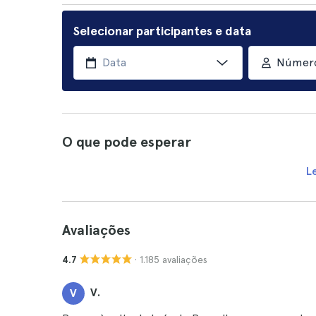
Selecionar participantes e data
Número
O que pode esperar
L
Avaliações
· 1.185 avaliações
4.7
V.
V