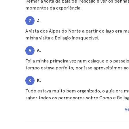
Remar à volta da baía de Pescallo e ver os penha
momentos da experiência.
Z.
Z
A vista dos Alpes do Norte a partir do lago era m
minha visita a Bellagio inesquecível.
A.
A
Foi a minha primeira vez num caiaque e o passeio
tempo estava perfeito, por isso aproveitámos a
K.
K
Tudo estava muito bem organizado, o guia era mui
saber todos os pormenores sobre Como e Bellag
V