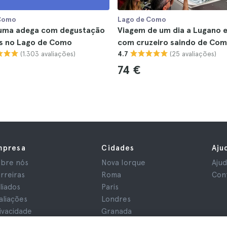
Como
Lago de Como
a uma adega com degustação
Viagem de um dia a Lugano e
os no Lago de Como
com cruzeiro saindo de Co
(1.303 avaliações)
(25 avaliações)
4.7
74 €
mpresa
Cidades
Aju
bre nós
Nova Iorque
Aju
rreiras
Roma
Con
iliados
Paris
aliações
Londres
ivacidade
Granada
rmos e Condições
Cracóvia