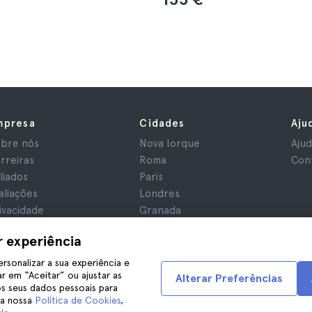
mpresa
Cidades
Aju
bre nós
Nova Iorque
Aju
rreiras
Roma
Con
iliados
Paris
aliações
Londres
ivacidade
Granada
rmos e Condições
Cracóvia
r experiência
iso Legal
Tenerife
okies
ersonalizar a sua experiência e
r em “Aceitar” ou ajustar as
Alterar Preferências
s seus dados pessoais para
na nossa
Política de Cookies
,