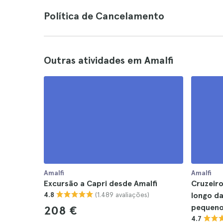
Política de Cancelamento
Outras atividades em Amalfi
Amalfi
Amalfi
Excursão a Capri desde Amalfi
Cruzeir
(1.489 avaliações)
4.8
longo da
pequeno
208 €
4.7