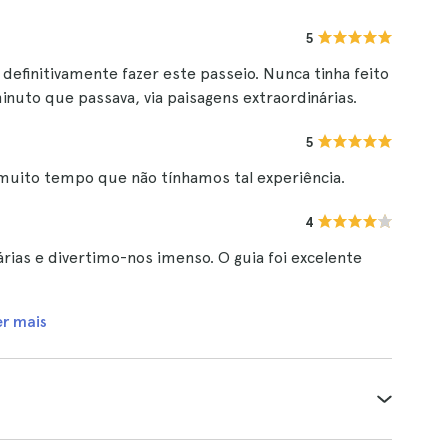
5
efinitivamente fazer este passeio. Nunca tinha feito
minuto que passava, via paisagens extraordinárias.
5
 muito tempo que não tínhamos tal experiência.
4
árias e divertimo-nos imenso. O guia foi excelente
er mais