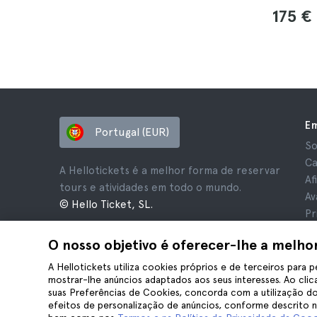
175 €
E
Portugal (EUR)
So
Ca
A Hellotickets é a melhor forma de reservar
Af
tours e atividades em todo o mundo.
Av
© Hello Ticket, SL.
Pr
Te
O nosso objetivo é oferecer-lhe a melho
Av
Co
A Hellotickets utiliza cookies próprios e de terceiros para p
mostrar-lhe anúncios adaptados aos seus interesses. Ao clica
suas Preferências de Cookies, concorda com a utilização do
efeitos de personalização de anúncios, conforme descrito 