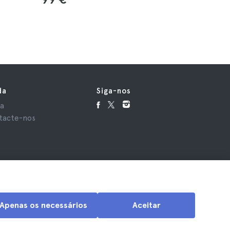
da
Siga-nos
da
tacte-nos
Apenas os necessários
Aceitar