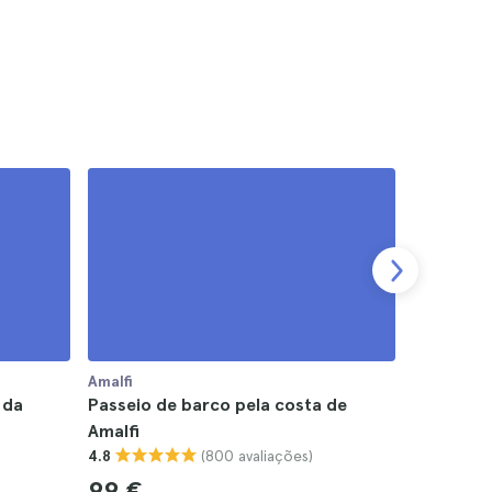
Amalfi
Amalfi
 da
Passeio de barco pela costa de
Passeio d
Amalfi
4.8
(800 avaliações)
4.8
60 €
99 €