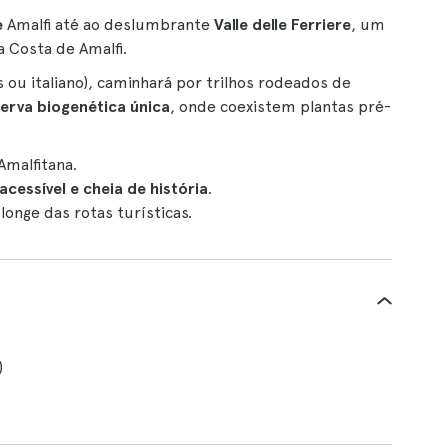
e
Amalfi até ao deslumbrante
Valle delle Ferriere
, um
 Costa de Amalfi.
s ou italiano), caminhará por trilhos rodeados de
erva biogenética única
, onde coexistem plantas pré-
Amalfitana.
cessível e cheia de história
.
 longe das rotas turísticas.
)