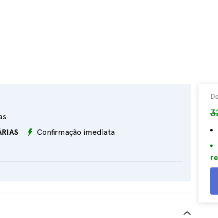
D
3
as
ÁRIAS
Confirmação imediata
re