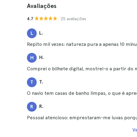
Avaliações
· 25 avaliações
4.7
L.
L
Repito mil vezes: natureza pura a apenas 10 minu
H.
H
Comprei o bilhete digital, mostrei-o a partir do
T.
T
O navio tem casas de banho limpas, o que é apre
R.
R
Pessoal atencioso: emprestaram-me luvas porqu
V