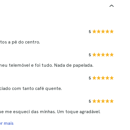
5
tos a pé do centro.
5
 meu telemóvel e foi tudo. Nada de papelada.
5
ciado com tanto café quente.
5
e me esqueci das minhas. Um toque agradável.
er mais