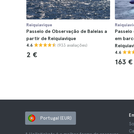
Reiquiavique
Reiquiav
Passeio de Observação de Baleias a
Passeio 
partir de Reiquiavique
em barco
(933 avaliações)
4.6
Reiquiav
4.6
2 €
163 €
E
Portugal (EUR)
So
Ca