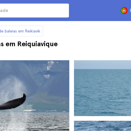
e baleias em Reikiavik
as em Reiquiavique