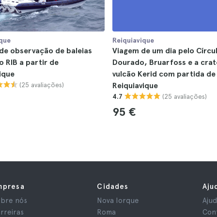
ique
Reiquiavique
de observação de baleias
Viagem de um dia pelo Círcu
 RIB a partir de
Dourado, Bruarfoss e a crat
ique
vulcão Kerid com partida de
(25 avaliações)
Reiquiavique
(25 avaliações)
4.7
95 €
mpresa
Cidades
Aju
bre nós
Nova Iorque
Aju
rreiras
Roma
Con