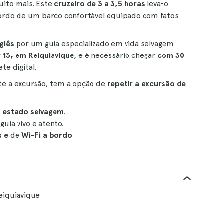
uito mais. Este
cruzeiro de 3 a 3,5 horas
leva-o
bordo de um barco confortável equipado com fatos
glês
por um guia especializado em vida selvagem
r
13, em Reiquiavique
, e é necessário chegar
com 30
te digital.
te a excursão, tem a opção de
repetir a excursão de
m estado selvagem
.
uia vivo e atento.
 e
de
Wi-Fi a bordo
.
Reiquiavique