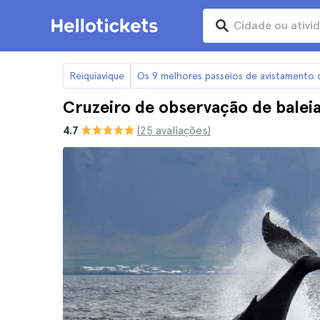
Reiquiavique
Os 9 melhores passeios de avistamento d
Cruzeiro de observação de balei
4.7
(25 avaliações)