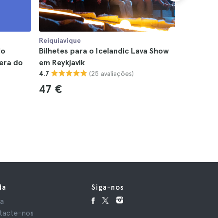
Reiquiavique
Reiquiaviq
lo
Bilhetes para o Icelandic Lava Show
Bilhetes 
era do
em Reykjavik
de Hellis
(25 avaliações)
4.7
4.7
47 €
19 €
da
Siga-nos
da
tacte-nos