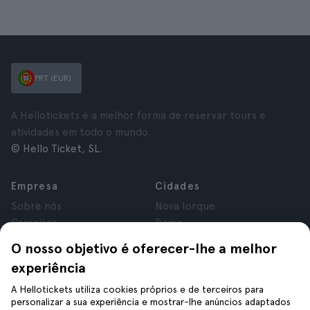
PRT (EUR)
A Hellotickets é a melhor forma de reservar tours e
atividades em todo o mundo.
© Hello Ticket, SL.
Empresa
Cidades
Sobre nós
Nova Iorque
Carreiras
Roma
Afiliados
Paris
O nosso objetivo é oferecer-lhe a melhor
Avaliações
Londres
experiência
Privacidade
Granada
Termos e Condições
Cracóvia
A Hellotickets utiliza cookies próprios e de terceiros para
personalizar a sua experiência e mostrar-lhe anúncios adaptados
Aviso Legal
Tenerife