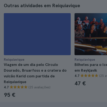
Outras atividades em Reiquiavique
Reiquiavique
Reiquiavique
Viagem de um dia pelo Círculo
Bilhetes para o I
Dourado, Bruarfoss e a cratera do
em Reykjavik
(25 a
vulcão Kerid com partida de
4.7
Reiquiavique
47 €
(25 avaliações)
4.7
95 €