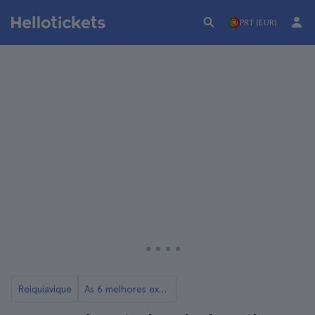
PRT (EUR)
Reiquiavique
As 6 melhores excursões às grutas de gelo a partir de Reiquiavique