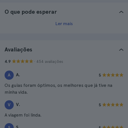
O que pode esperar
Ler mais
Avaliações
· 454 avaliações
4.9
A.
A
5
Os guias foram óptimos, os melhores que já tive na
minha vida.
V.
V
5
A viagem foi linda.
S.
S
5