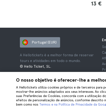
13 €
E
Portugal (EUR)
So
Ca
A Hellotickets é a melhor forma de reservar
Af
tours e atividades em todo o mundo.
Av
© Hello Ticket, SL.
Pr
Te
O nosso objetivo é oferecer-lhe a melho
Av
Co
A Hellotickets utiliza cookies próprios e de terceiros para p
mostrar-lhe anúncios adaptados aos seus interesses. Ao clica
suas Preferências de Cookies, concorda com a utilização do
efeitos de personalização de anúncios, conforme descrito 
bem como nos
Termos e na Política de Privacidade da Goog