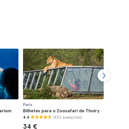
Paris
Paris
uarium
Bilhetes para o Zoosafari de Thoiry
Bilhetes 
(453 avaliações)
4.4
Crécy-la
4.8
34 €