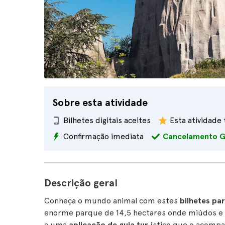
Sobre esta atividade
Bilhetes digitais aceites
Esta atividade
Confirmação imediata
Cancelamento 
Descrição geral
Conheça o mundo animal com estes
bilhetes pa
enorme parque de 14,5 hectares onde miúdos e gr
a uma
aplicação de guia tur
ístico que o acompan