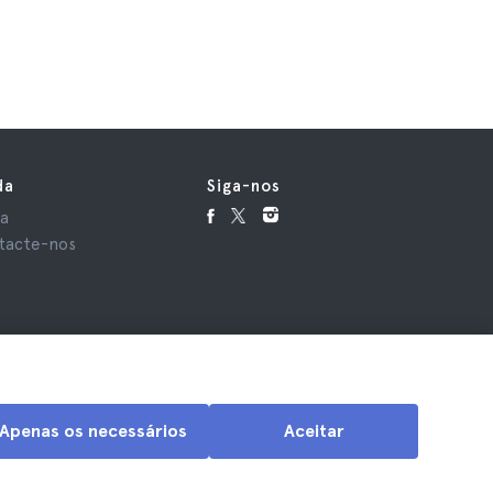
19 €
da
Siga-nos
da
tacte-nos
Apenas os necessários
Aceitar