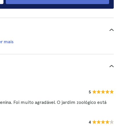
er mais
5
ina. Foi muito agradável. O jardim zoológico está
4