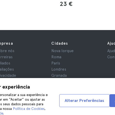
23 €
mpresa
Cidades
Aju
bre nós
Nova Iorque
Aju
rreiras
Roma
Con
iliados
Paris
aliações
Londres
ivacidade
Granada
rmos e Condições
Cracóvia
r experiência
iso Legal
Tenerife
okies
ersonalizar a sua experiência e
r em “Aceitar” ou ajustar as
Alterar Preferências
s seus dados pessoais para
na nossa
Política de Cookies
,
le
.