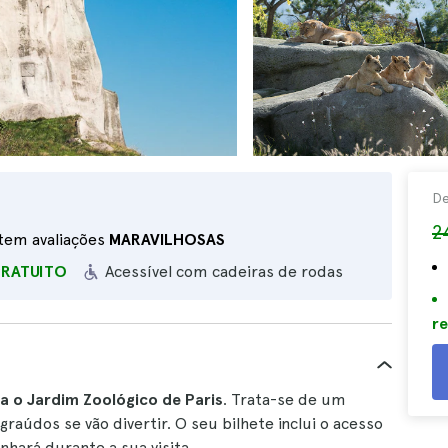
D
2
 tem avaliações
MARAVILHOSAS
GRATUITO
Acessível com cadeiras de rodas
re
ra o Jardim Zoológico de Paris
. Trata-se de um
aúdos se vão divertir. O seu bilhete inclui o acesso
hará durante a sua visita.