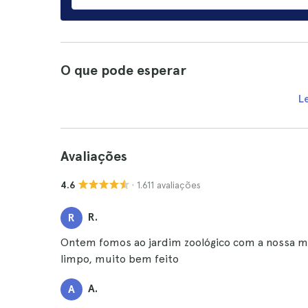
O que pode esperar
L
Avaliações
· 1.611 avaliações
4.6
R.
R
Ontem fomos ao jardim zoológico com a nossa men
limpo, muito bem feito
A.
A