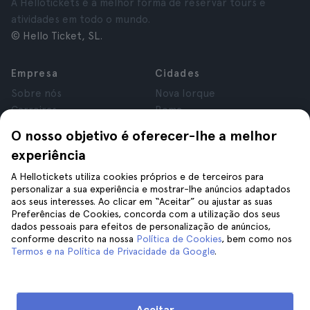
A Hellotickets é a melhor forma de reservar tours e
atividades em todo o mundo.
© Hello Ticket, SL.
Empresa
Cidades
Sobre nós
Nova Iorque
Carreiras
Roma
Afiliados
Paris
O nosso objetivo é oferecer-lhe a melhor
Avaliações
Londres
experiência
Privacidade
Granada
Termos e Condições
Cracóvia
A Hellotickets utiliza cookies próprios e de terceiros para
personalizar a sua experiência e mostrar-lhe anúncios adaptados
Aviso Legal
Tenerife
aos seus interesses. Ao clicar em “Aceitar” ou ajustar as suas
Cookies
Preferências de Cookies, concorda com a utilização dos seus
dados pessoais para efeitos de personalização de anúncios,
conforme descrito na nossa
Política de Cookies
, bem como nos
Ajuda
Siga-nos
Termos e na Política de Privacidade da Google
.
Ajuda
Contacte-nos
Aceitar