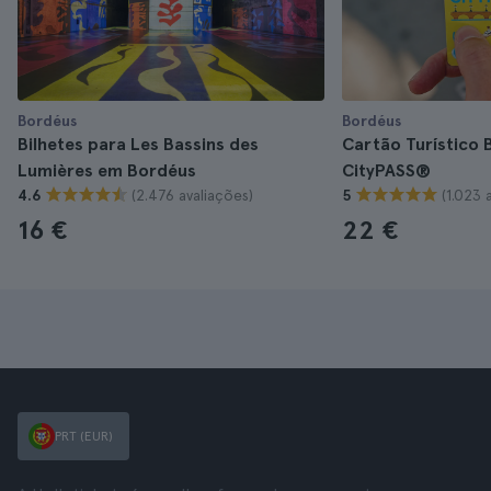
Bordéus
Bordéus
Bilhetes para Les Bassins des
Cartão Turístico
Lumières em Bordéus
CityPASS®
(2.476 avaliações)
(1.023 
4.6
5
16 €
22 €
PRT (EUR)