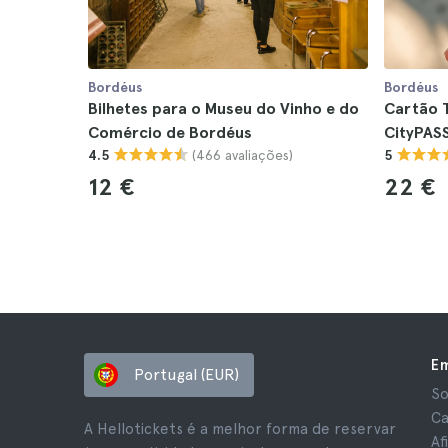
Bordéus
Bordéus
Bilhetes para o Museu do Vinho e do
Cartão 
Comércio de Bordéus
CityPAS
(466 avaliações)
4.5
5
12 €
22 €
E
Portugal (EUR)
So
Ca
A Hellotickets é a melhor forma de reservar
Af