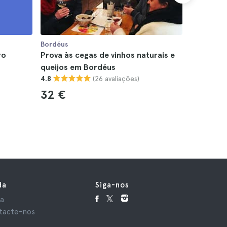
Bordéus
Bordéus
ro
Prova às cegas de vinhos naturais e
Cruzeiro
queijos em Bordéus
4.6
(26 avaliações)
4.8
15 €
32 €
da
Siga-nos
da
tacte-nos