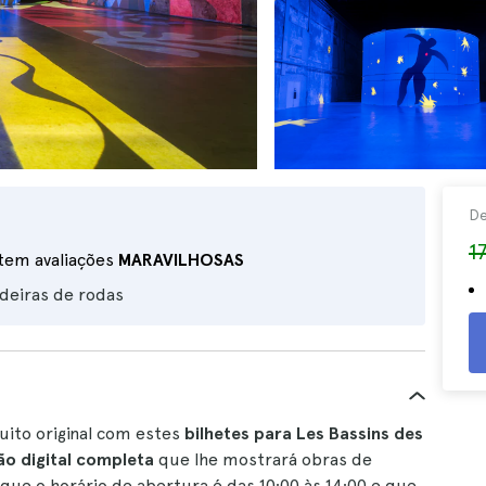
D
1
 tem avaliações
MARAVILHOSAS
deiras de rodas
uito original com estes
bilhetes para Les Bassins des
ão digital completa
que lhe mostrará obras de
e o horário de abertura é das 10:00 às 14:00 e que