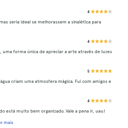
4
 mas seria ideal se melhorassem a sinalética para
4
l, uma forma única de apreciar a arte através de luzes
5
 a água criam uma atmosfera mágica. Fui com amigos e
4
udo está muito bem organizado. Vale a pena ir, uau!
er mais