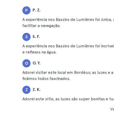
P. Z.
P
A experiência nos Bassins de Lumières foi única,
facilitar a navegação.
S. F.
S
A experiência nos Bassins de Lumières foi incríve
e reflexos na água.
O. Y.
O
Adorei visitar este local em Bordéus; as luzes e
ficámos todos fascinados.
Z. K.
Z
Adorei este sítio, as luzes são super bonitas e t
V