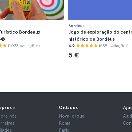
Bordéus
Turístico Bordeaux
Jogo de exploração do cent
S®
histórico de Bordéus
(1.023 avaliações)
(589 avaliações)
4.9
5 €
mpresa
Cidades
Aju
bre nós
Nova Iorque
Aju
rreiras
Roma
Con
iliados
Paris