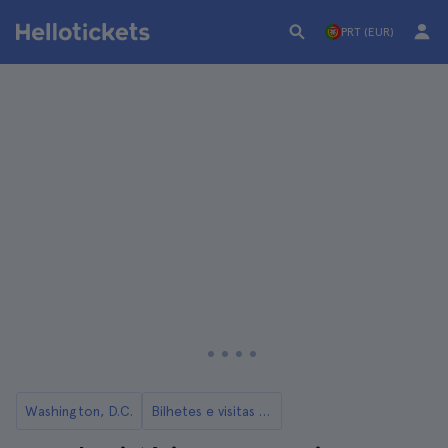
PRT (EUR)
Washington, D.C.
Bilhetes e visitas ao Museu da História Afro-Americana de Washington DC