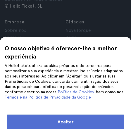
© Hello Ticket, SL.
Empresa
Cidades
Sobre nós
Nova Iorque
Carreiras
Roma
Afiliados
Paris
O nosso objetivo é oferecer-lhe a melhor
Avaliações
Londres
experiência
Privacidade
Granada
Termos e Condições
Cracóvia
A Hellotickets utiliza cookies próprios e de terceiros para
personalizar a sua experiência e mostrar-lhe anúncios adaptados
Aviso Legal
Tenerife
aos seus interesses. Ao clicar em “Aceitar” ou ajustar as suas
Cookies
Preferências de Cookies, concorda com a utilização dos seus
dados pessoais para efeitos de personalização de anúncios,
conforme descrito na nossa
Política de Cookies
, bem como nos
Ajuda
Siga-nos
Termos e na Política de Privacidade da Google
.
Ajuda
Contacte-nos
Aceitar