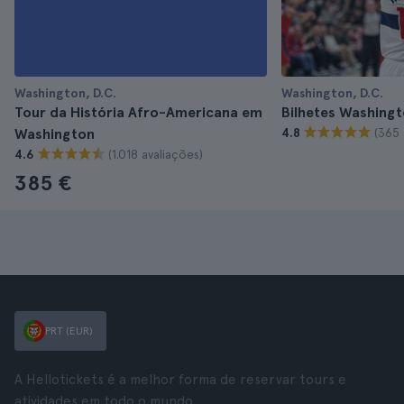
Washington, D.C.
Washington, D.C.
Tour da História Afro-Americana em
Bilhetes Washing
(365 
Washington
4.8
(1.018 avaliações)
4.6
385 €
PRT (EUR)
A Hellotickets é a melhor forma de reservar tours e
atividades em todo o mundo.