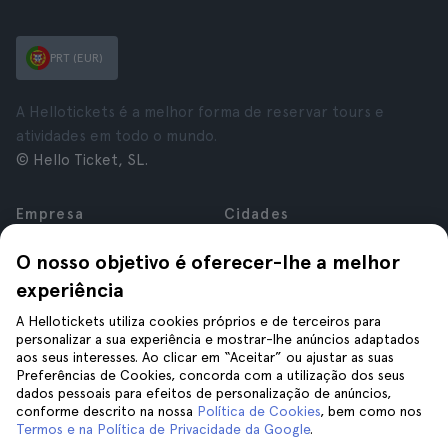
PRT (EUR)
A Hellotickets é a melhor forma de reservar tours e
atividades em todo o mundo.
© Hello Ticket, SL.
Empresa
Cidades
Sobre nós
Nova Iorque
O nosso objetivo é oferecer-lhe a melhor
Carreiras
Roma
experiência
Afiliados
Paris
Avaliações
Londres
A Hellotickets utiliza cookies próprios e de terceiros para
Privacidade
Granada
personalizar a sua experiência e mostrar-lhe anúncios adaptados
aos seus interesses. Ao clicar em “Aceitar” ou ajustar as suas
Termos e Condições
Cracóvia
Preferências de Cookies, concorda com a utilização dos seus
Aviso Legal
Tenerife
dados pessoais para efeitos de personalização de anúncios,
Cookies
conforme descrito na nossa
Política de Cookies
, bem como nos
Termos e na Política de Privacidade da Google
.