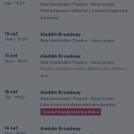
Sáb
•
19:30
New Amsterdam Theatre • Nova Iorque
Restam poucos bilhetes - o evento esgotará
em breve
13 set
Aladdin Broadway
Dom
•
13:00
New Amsterdam Theatre • Nova Iorque
13 set
Aladdin Broadway
Dom
•
18:30
New Amsterdam Theatre • Nova Iorque
Foram vendidos muitos bilhetes nos últimos
dias
15 set
Aladdin Broadway
Ter
•
19:00
New Amsterdam Theatre • Nova Iorque
Esta é uma das datas mais procuradas
O evento esgotará em breve
16 set
Aladdin Broadway
Qua
•
19:00