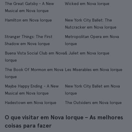
The Great Gatsby - A New
Wicked em Nova Iorque
Musical em Nova Iorque
Hamilton em Nova Iorque
New York City Ballet: The
Nutcracker em Nova Iorque
Stranger Things: The First
Metropolitan Opera em Nova
Shadow em Nova Iorque
Iorque
Buena Vista Social Club em Nova
& Juliet em Nova Iorque
Iorque
The Book Of Mormon em Nova
Les Miserables em Nova Iorque
Iorque
Maybe Happy Ending - A New
New York City Ballet em Nova
Musical em Nova Iorque
Iorque
Hadestown em Nova Iorque
The Outsiders em Nova Iorque
O que visitar em Nova Iorque – As melhores
coisas para fazer