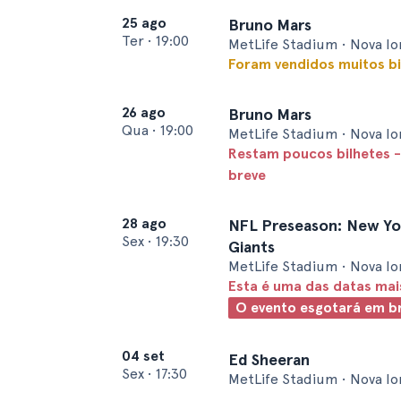
25 ago
Bruno Mars
Ter
•
19:00
MetLife Stadium • Nova I
Foram vendidos muitos bi
26 ago
Bruno Mars
Qua
•
19:00
MetLife Stadium • Nova I
Restam poucos bilhetes -
breve
28 ago
NFL Preseason: New Yor
Sex
•
19:30
Giants
MetLife Stadium • Nova I
Esta é uma das datas ma
O evento esgotará em b
04 set
Ed Sheeran
Sex
•
17:30
MetLife Stadium • Nova I