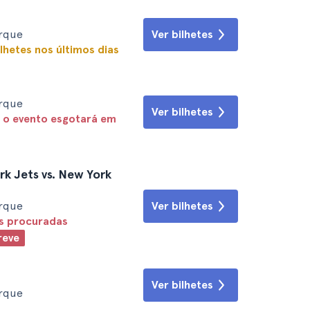
orque
Ver bilhetes
lhetes nos últimos dias
orque
Ver bilhetes
 o evento esgotará em
k Jets vs. New York
orque
Ver bilhetes
is procuradas
reve
Ver bilhetes
orque