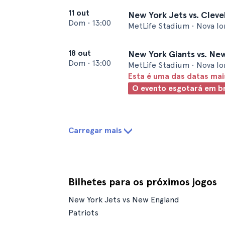
11 out
New York Jets vs. Clev
Dom
•
13:00
MetLife Stadium • Nova I
18 out
New York Giants vs. New
Dom
•
13:00
MetLife Stadium • Nova I
Esta é uma das datas ma
O evento esgotará em b
Carregar mais
Bilhetes para os próximos jogos
New York Jets vs New England
Patriots