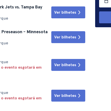
k Jets vs. Tampa Bay
Ver bilhetes
orque
L Preseason - Minnesota
Ver bilhetes
orque
orque
Ver bilhetes
 o evento esgotará em
orque
Ver bilhetes
 o evento esgotará em