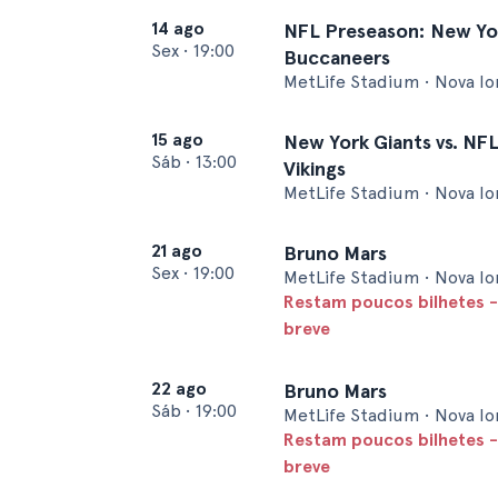
14 ago
NFL Preseason: New Yor
Sex
•
19:00
Buccaneers
MetLife Stadium • Nova I
15 ago
New York Giants vs. NF
Sáb
•
13:00
Vikings
MetLife Stadium • Nova I
21 ago
Bruno Mars
Sex
•
19:00
MetLife Stadium • Nova I
Restam poucos bilhetes -
breve
22 ago
Bruno Mars
Sáb
•
19:00
MetLife Stadium • Nova I
Restam poucos bilhetes -
breve