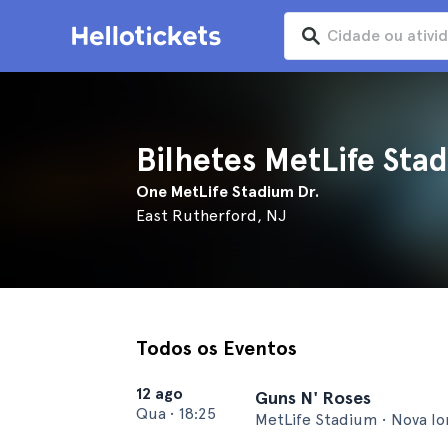
Bilhetes MetLife Sta
One MetLife Stadium Dr.
East Rutherford, NJ
Todos os Eventos
12 ago
Guns N' Roses
Qua
•
18:25
MetLife Stadium • Nova I