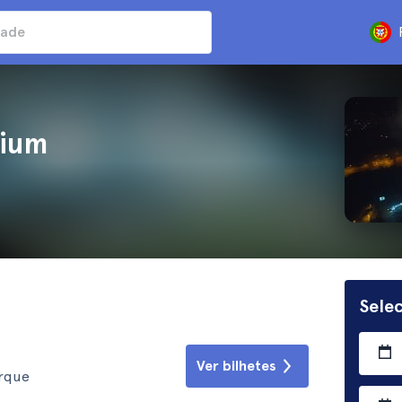
dium
Sele
Ver bilhetes
orque