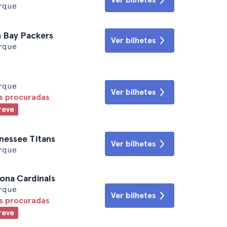
orque
n Bay Packers
Ver bilhetes
orque
orque
Ver bilhetes
is procuradas
reve
nessee Titans
Ver bilhetes
orque
zona Cardinals
orque
Ver bilhetes
is procuradas
reve