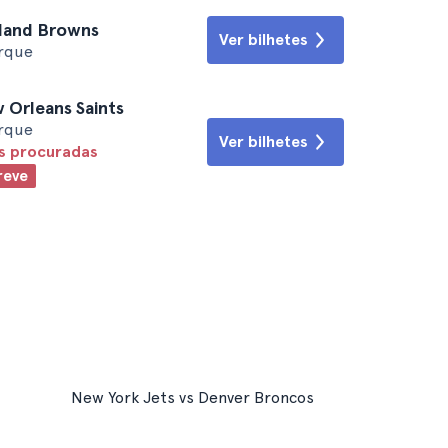
eland Browns
Ver bilhetes
orque
 Orleans Saints
orque
Ver bilhetes
is procuradas
reve
New York Jets vs Denver Broncos