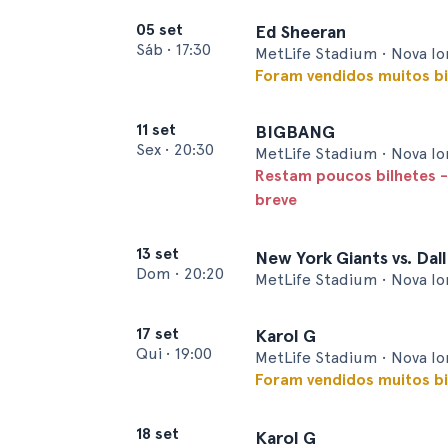
05 set
Ed Sheeran
Sáb
•
17:30
MetLife Stadium • Nova I
Foram vendidos muitos bi
11 set
BIGBANG
Sex
•
20:30
MetLife Stadium • Nova I
Restam poucos bilhetes -
breve
13 set
New York Giants vs. Da
Dom
•
20:20
MetLife Stadium • Nova I
17 set
Karol G
Qui
•
19:00
MetLife Stadium • Nova I
Foram vendidos muitos bi
18 set
Karol G