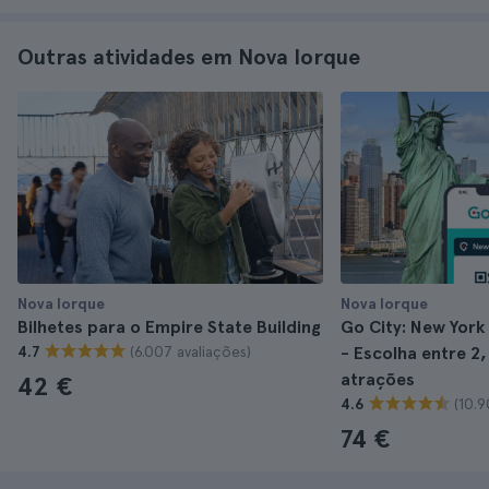
Outras atividades em Nova Iorque
Nova Iorque
Nova Iorque
Bilhetes para o Empire State Building
Go City: New York
(6.007 avaliações)
4.7
- Escolha entre 2, 
atrações
42 €
(10.9
4.6
74 €