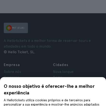
PRT (EUR)
A Hellotickets é a melhor forma de reservar tours e
atividades em todo o mundo.
© Hello Ticket, SL.
Empresa
Cidades
Sobre nós
Nova Iorque
Carreiras
Roma
Afiliados
Paris
O nosso objetivo é oferecer-lhe a melhor
Avaliações
Londres
experiência
Privacidade
Granada
Termos e Condições
Cracóvia
A Hellotickets utiliza cookies próprios e de terceiros para
personalizar a sua experiência e mostrar-lhe anúncios adaptados
Aviso Legal
Tenerife