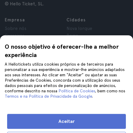
© Hello Ticket, SL.
Empresa
Cidades
Sobre nós
Nova Iorque
Carreiras
Roma
Afiliados
Paris
O nosso objetivo é oferecer-lhe a melhor
Avaliações
Londres
experiência
Privacidade
Granada
Termos e Condições
Cracóvia
A Hellotickets utiliza cookies próprios e de terceiros para
personalizar a sua experiência e mostrar-lhe anúncios adaptados
Aviso Legal
Tenerife
aos seus interesses. Ao clicar em “Aceitar” ou ajustar as suas
Cookies
Preferências de Cookies, concorda com a utilização dos seus
dados pessoais para efeitos de personalização de anúncios,
conforme descrito na nossa
Política de Cookies
, bem como nos
Ajuda
Siga-nos
Termos e na Política de Privacidade da Google
.
Ajuda
Contacte-nos
Aceitar