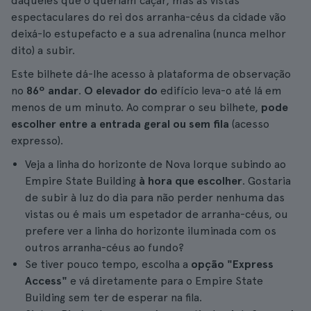
daqueles que o queriam caçar, mas as vistas
espectaculares do rei dos arranha-céus da cidade vão
deixá-lo estupefacto e a sua adrenalina (nunca melhor
dito) a subir.
Este bilhete dá-lhe acesso à plataforma de observação
no
86º andar
.
O elevador do
edifício leva-o até lá em
menos de um minuto. Ao comprar o seu bilhete,
pode
escolher entre a entrada geral ou sem fila
(acesso
expresso).
Veja a linha do horizonte de Nova Iorque subindo ao
Empire State Building
à hora que escolher
. Gostaria
de subir à luz do dia para não perder nenhuma das
vistas ou é mais um espetador de arranha-céus, ou
prefere ver a linha do horizonte iluminada com os
outros arranha-céus ao fundo?
Se tiver pouco tempo, escolha a
opção "Express
Access"
e vá diretamente para o Empire State
Building sem ter de esperar na fila.