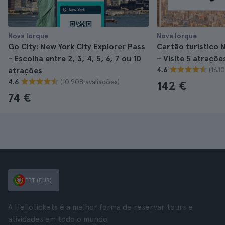
Nova Iorque
Nova Iorque
Go City: New York City Explorer Pass
Cartão turístico 
- Escolha entre 2, 3, 4, 5, 6, 7 ou 10
– Visite 5 atraçõe
(16.1
atrações
4.6
(10.908 avaliações)
4.6
142 €
74 €
PRT (EUR)
A Hellotickets é a melhor forma de reservar tours e
atividades em todo o mundo.