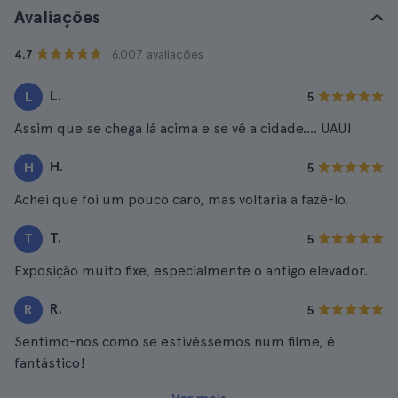
Avaliações
· 6.007 avaliações
4.7
L.
L
5
Assim que se chega lá acima e se vê a cidade.... UAU!
H.
H
5
Achei que foi um pouco caro, mas voltaria a fazê-lo.
T.
T
5
Exposição muito fixe, especialmente o antigo elevador.
R.
R
5
Sentimo-nos como se estivéssemos num filme, é
fantástico!