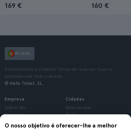
169 €
160 €
PRT (EUR)
A Hellotickets é a melhor forma de reservar tours e
atividades em todo o mundo.
© Hello Ticket, SL.
Empresa
Cidades
Sobre nós
Nova Iorque
Carreiras
Roma
Afiliados
Paris
O nosso objetivo é oferecer-lhe a melhor
Avaliações
Londres