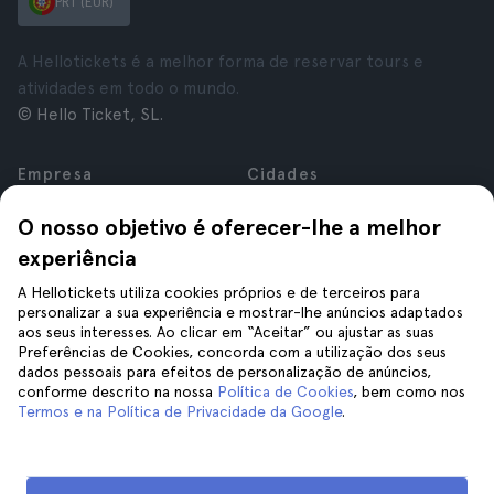
PRT (EUR)
A Hellotickets é a melhor forma de reservar tours e
atividades em todo o mundo.
© Hello Ticket, SL.
Empresa
Cidades
Sobre nós
Nova Iorque
O nosso objetivo é oferecer-lhe a melhor
Carreiras
Roma
experiência
Afiliados
Paris
Avaliações
Londres
A Hellotickets utiliza cookies próprios e de terceiros para
Privacidade
Granada
personalizar a sua experiência e mostrar-lhe anúncios adaptados
aos seus interesses. Ao clicar em “Aceitar” ou ajustar as suas
Termos e Condições
Cracóvia
Preferências de Cookies, concorda com a utilização dos seus
Aviso Legal
Tenerife
dados pessoais para efeitos de personalização de anúncios,
Cookies
conforme descrito na nossa
Política de Cookies
, bem como nos
Termos e na Política de Privacidade da Google
.
Ajuda
Siga-nos
Ajuda