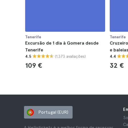
Tenerife
Tenerife
Excursão de 1 dia à Gomera desde
Cruzeiro
Tenerife
e baleia
(1.373 avaliações)
4.5
4.4
109 €
32 €
E
Portugal (EUR)
So
Ca
A Hellotickets é a melhor forma de reservar