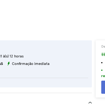
D
1
11 à(s) 12 horas
AS
Confirmação imediata
re