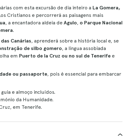
árias com esta excursão de dia inteiro a
La Gomera,
e Los Cristianos e percorrerá as paisagens mais
gua
, a encantadora aldeia de
Agulo
,
o Parque Nacional
omera
.
 das Canárias
, aprenderá sobre a história local e, se
nstração de silbo gomero
, a língua assobiada
colha em
Puerto de la Cruz ou no sul de Tenerife
e
idade ou passaporte
, pois é essencial para embarcar
guia e almoço incluídos.
rimónio da Humanidade.
Cruz, em Tenerife.