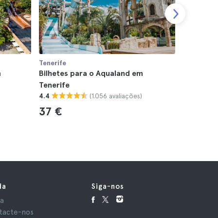
Tenerife
Tenerife
m
Bilhetes para o Aqualand em
Passeio d
Tenerife
Tenerife
(1.056 avaliações)
4.4
4.7
37 €
47 €
da
Siga-nos
da
tacte-nos