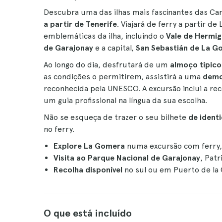
Descubra uma das ilhas mais fascinantes das Can
a partir de Tenerife
. Viajará de ferry a partir d
emblemáticas da ilha, incluindo o
Vale de Hermi
de Garajonay
e a capital,
San Sebastián de La G
Ao longo do dia, desfrutará de um
almoço típico
as condições o permitirem, assistirá a uma
demo
reconhecida pela UNESCO. A excursão inclui a re
um guia profissional na língua da sua escolha.
Não se esqueça de trazer o seu bilhete
de ident
no ferry.
Explore La Gomera
numa excursão com ferry, 
Visita ao Parque Nacional de Garajonay
, Pat
Recolha disponível
no sul ou em Puerto de la 
O que está incluído