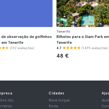
Tenerife
 de observação de golfinhos
Bilhetes para o Siam Park e
s em Tenerife
Tenerife
(392 avaliações)
(1.495 avaliações)
4.7
48 €
mpresa
Cidades
Aju
bre nós
Nova Iorque
Aju
rreiras
Roma
Con