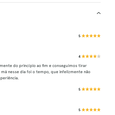
5
4
lmente do princípio ao fim e conseguimos tirar
a má nesse dia foi o tempo, que infelizmente não
periência.
5
5