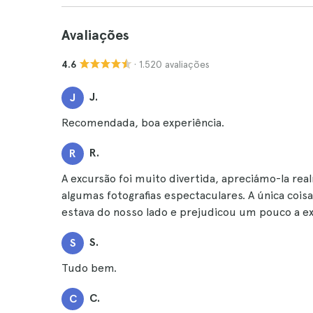
Avaliações
· 1.520 avaliações
4.6
J.
J
Recomendada, boa experiência.
R.
R
A excursão foi muito divertida, apreciámo-la rea
algumas fotografias espectaculares. A única cois
estava do nosso lado e prejudicou um pouco a ex
S.
S
Tudo bem.
C.
C