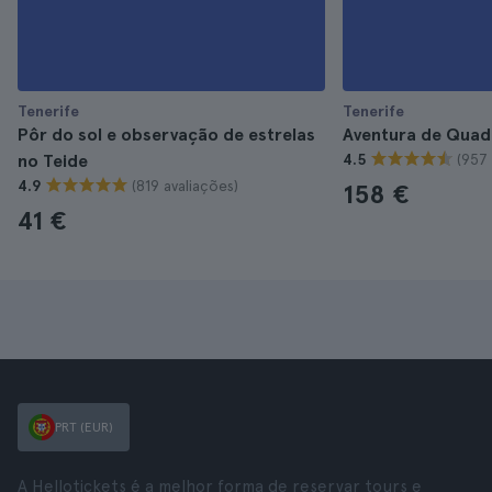
Tenerife
Tenerife
Pôr do sol e observação de estrelas
Aventura de Quad
(957 
no Teide
4.5
(819 avaliações)
4.9
158 €
41 €
PRT (EUR)
A Hellotickets é a melhor forma de reservar tours e