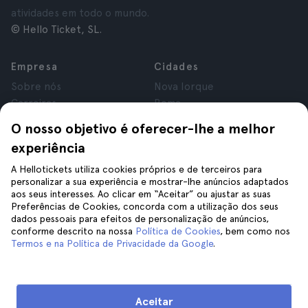
atividades em todo o mundo.
© Hello Ticket, SL.
Empresa
Cidades
Sobre nós
Nova Iorque
Carreiras
Roma
Afiliados
Paris
O nosso objetivo é oferecer-lhe a melhor
Avaliações
Londres
experiência
Privacidade
Granada
Termos e Condições
Cracóvia
A Hellotickets utiliza cookies próprios e de terceiros para
personalizar a sua experiência e mostrar-lhe anúncios adaptados
Aviso Legal
Tenerife
aos seus interesses. Ao clicar em “Aceitar” ou ajustar as suas
Cookies
Preferências de Cookies, concorda com a utilização dos seus
dados pessoais para efeitos de personalização de anúncios,
conforme descrito na nossa
Política de Cookies
, bem como nos
Ajuda
Siga-nos
Termos e na Política de Privacidade da Google
.
Ajuda
Contacte-nos
Aceitar