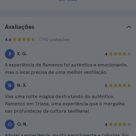
Avaliações
· 1.790 avaliações
4.6
X. G.
X
4
A experiência de flamenco foi autêntica e emocionante,
mas o local precisa de uma melhor ventilação.
N. X.
N
5
Viva uma noite mágica desfrutando do autêntico
flamenco em Triana, uma experiência que o mergulha
nas profundezas da cultura sevilhana!
O. N.
O
4
Adorei a experiência, muito emocionante e colorida. Foi