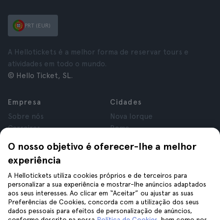
PRT (EUR)
A Hellotickets é a melhor forma de reservar tours e
atividades em todo o mundo.
© Hello Ticket, SL.
Empresa
Cidades
Sobre nós
Nova Iorque
Carreiras
Roma
Afiliados
Paris
O nosso objetivo é oferecer-lhe a melhor
Avaliações
Londres
experiência
Privacidade
Granada
Termos e Condições
Cracóvia
A Hellotickets utiliza cookies próprios e de terceiros para
personalizar a sua experiência e mostrar-lhe anúncios adaptados
Aviso Legal
Tenerife
aos seus interesses. Ao clicar em “Aceitar” ou ajustar as suas
Cookies
Preferências de Cookies, concorda com a utilização dos seus
dados pessoais para efeitos de personalização de anúncios,
conforme descrito na nossa
Política de Cookies
, bem como nos