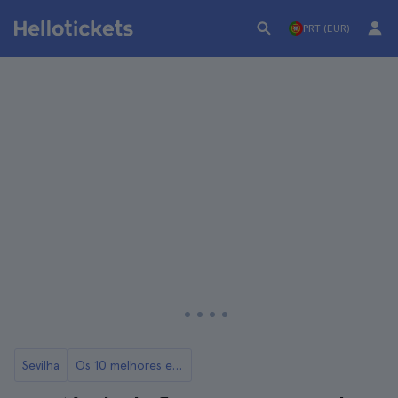
PRT (EUR)
Sevilha
Os 10 melhores espetáculos de flamenco em Sevilha