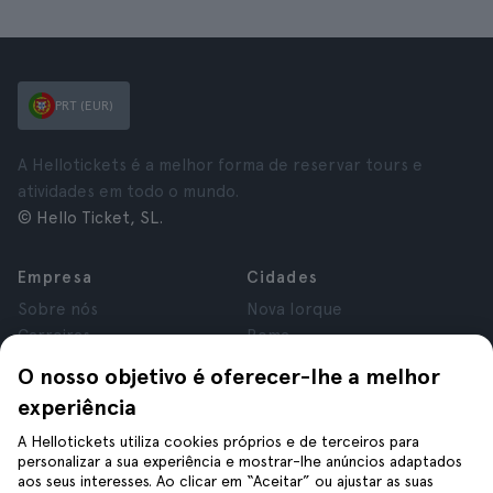
PRT (EUR)
A Hellotickets é a melhor forma de reservar tours e
atividades em todo o mundo.
© Hello Ticket, SL.
Empresa
Cidades
Sobre nós
Nova Iorque
Carreiras
Roma
Afiliados
Paris
O nosso objetivo é oferecer-lhe a melhor
Avaliações
Londres
experiência
Privacidade
Granada
Termos e Condições
Cracóvia
A Hellotickets utiliza cookies próprios e de terceiros para
personalizar a sua experiência e mostrar-lhe anúncios adaptados
Aviso Legal
Tenerife
aos seus interesses. Ao clicar em “Aceitar” ou ajustar as suas