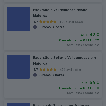
Excursão a Valldemossa desde
Maiorca
1.005 avaliações
4.7
Duração:
4 horas
42 €
46 €
Cancelamento GRATUITO
Sem taxas escondidas
Excursão a Sóller e Valldemossa em
Maiorca
474 avaliações
4.7
Duração:
8 horas
56 €
61 €
Cancelamento GRATUITO
Sem taxas escondidas
Passeio de Segway por Maiorca