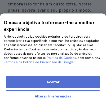
embora isso tenha um custo extra. Nestas
praias, deverá levar o seu próprio almoço,
uma vez que não há restaurantes nem lojas
O nosso objetivo é oferecer-lhe a melhor
nas proximidades.
experiência
Detalhes de interesse
A Hellotickets utiliza cookies próprios e de terceiros para
personalizar a sua experiência e mostrar-lhe anúncios adaptados
aos seus interesses. Ao clicar em “Aceitar” ou ajustar as suas
Preço...
Aproximadamente 79 euros por
Preferências de Cookies, concorda com a utilização dos seus
pessoa, incluindo transporte de ida e volta
dados pessoais para efeitos de personalização de anúncios,
conforme descrito na nossa
Política de Cookies
, bem como nos
com recolha no hotel.
Termos e na Política de Privacidade da Google
.
Duração**...** Aproximadamente 8 horas.
Aceitar
7. Excursões sobre o azeite e o
Alterar Preferências
vinho com degustação