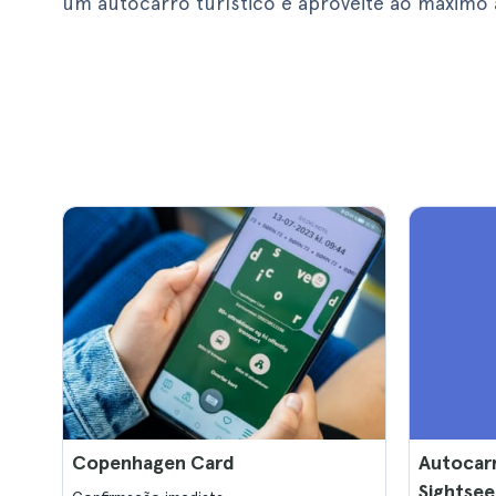
um autocarro turístico e aproveite ao máximo 
Copenhagen Card
Autocarr
Sightse