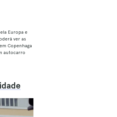
pela Europa e
oderá ver as
em Copenhaga
um autocarro
cidade