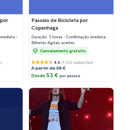
 por
Passeio de Bicicleta por
Copenhaga
imediata
Duração: 3 horas
Confirmação imediata
Bilhetes digitais aceites
Cancelamento gratuito
)
(1.302 avaliações)
4.6
A partir de 58 €
53 €
Desde
por pessoa