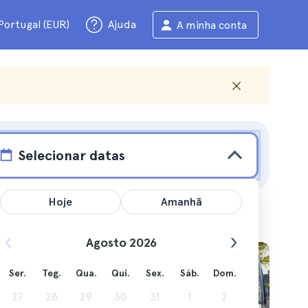
Portugal (EUR)
Ajuda
A minha conta
Selecionar datas
Hoje
Amanhã
Agosto 2026
Ser.
Teg.
Qua.
Qui.
Sex.
Sáb.
Dom.
 para
27
28
29
30
31
1
2