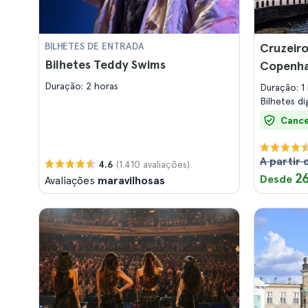
BILHETES DE ENTRADA
Cruzeiro
Bilhetes Teddy Swims
Copenh
Duração: 2 horas
Duração: 1
Bilhetes di
Cance
A partir 
(1.410 avaliações)
4.6
2
Desde
Avaliações
maravilhosas