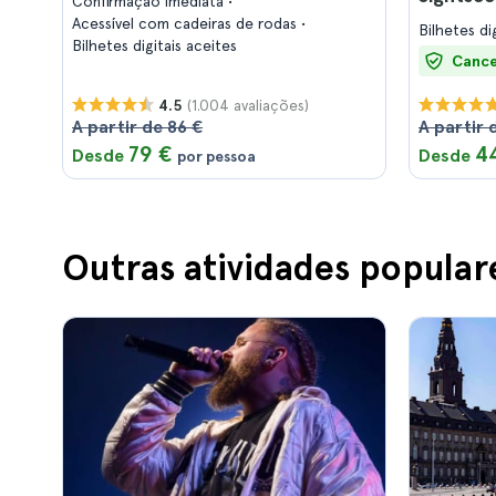
Confirmação imediata
Acessível com cadeiras de rodas
Bilhetes di
Bilhetes digitais aceites
Cance
(1.004 avaliações)
4.5
A partir de 86 €
A partir 
79 €
4
Desde
Desde
por pessoa
Outras atividades popula