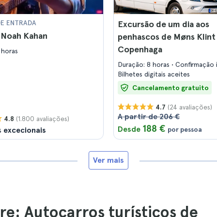
DE ENTRADA
Excursão de um dia aos
s Noah Kahan
penhascos de Møns Klint
Copenhaga
 horas
Duração: 8 horas
Confirmação 
Bilhetes digitais aceites
Cancelamento gratuito
(24 avaliações)
4.7
A partir de 206 €
(1.800 avaliações)
4.8
188 €
Desde
s
excecionais
por pessoa
Ver mais
re: Autocarros turísticos de