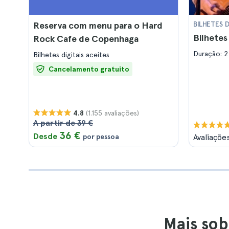
Reserva com menu para o Hard
BILHETES 
Bilhete
Rock Cafe de Copenhaga
Duração: 2
Bilhetes digitais aceites
Cancelamento gratuito
(1.155 avaliações)
4.8
A partir de 39 €
36 €
Desde
por pessoa
Avaliaçõe
Mais sob