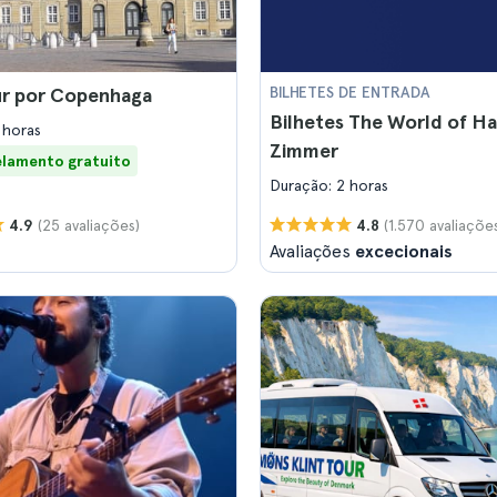
ur por Copenhaga
BILHETES DE ENTRADA
Bilhetes The World of H
 horas
Zimmer
lamento gratuito
Duração: 2 horas
(25 avaliações)
(1.570 avaliaçõe
4.9
4.8
Avaliações
excecionais