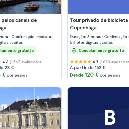
 pelos canais de
Tour privado de bicicleta
aga
Copenhaga
 hora
Confirmação imediata
Duração: 3 horas
Confirmação 
gitais aceites
Bilhetes digitais aceites
lamento gratuito
Cancelamento gratuito
(1.567 avaliações)
(1.878 avaliações
4.6
4.7
de 28 €
A partir de 132 €
6 €
120 €
Desde
por pessoa
por pessoa
B