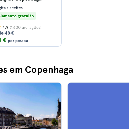
gitais aceites
lamento gratuito
(1.600 avaliações)
4.9
de 48 €
4 €
por pessoa
res em Copenhaga