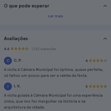
O que pode esperar
Ler mais
Avaliações
· 1.352 avaliações
4.6
C. P.
C
4
A visita à Câmara Municipal foi óptima, quase perfeita,
só faltou um pouco para ser a rainha da festa.
I. V.
I
5
A visita guiada à Câmara Municipal foi uma experiência
única, que nos fez mergulhar na história e na
arquitetura da cidade.