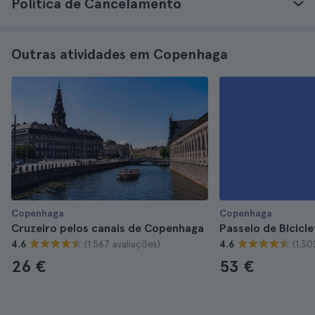
Política de Cancelamento
Outras atividades em Copenhaga
Copenhaga
Copenhaga
Cruzeiro pelos canais de Copenhaga
Passeio de Bicicl
(1.567 avaliações)
(1.30
4.6
4.6
26 €
53 €