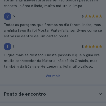
Foi uma agradável surpresa ver tão poucas pessoas na
cascata...a área é linda, muito natural e limpa.
V.
V
5
Todas as paragens que fizemos no dia foram lindas, mas
a minha favorita foi Mostar Waterfalls, senti-me como se
estivesse dentro de um cartão postal.
I.
I
5
O que mais se destacou neste passeio é que o guia era
muito conhecedor da história, não só da Croácia, mas
também da Bósnia e Herzegovina. Foi muito valioso.
Ver mais
Ponto de encontro