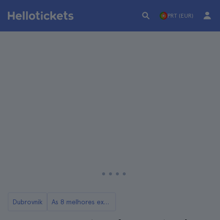
PRT (EUR)
Dubrovnik
As 8 melhores excursões a partir de Dubrovnik