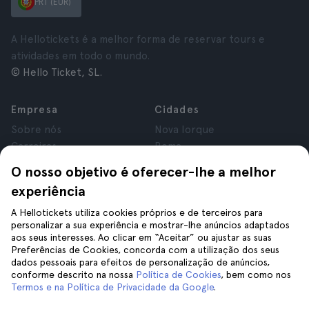
PRT (EUR)
A Hellotickets é a melhor forma de reservar tours e
atividades em todo o mundo.
© Hello Ticket, SL.
Empresa
Cidades
Sobre nós
Nova Iorque
Carreiras
Roma
Afiliados
Paris
O nosso objetivo é oferecer-lhe a melhor
Avaliações
Londres
experiência
Privacidade
Granada
Termos e Condições
Cracóvia
A Hellotickets utiliza cookies próprios e de terceiros para
personalizar a sua experiência e mostrar-lhe anúncios adaptados
Aviso Legal
Tenerife
aos seus interesses. Ao clicar em “Aceitar” ou ajustar as suas
Cookies
Preferências de Cookies, concorda com a utilização dos seus
dados pessoais para efeitos de personalização de anúncios,
conforme descrito na nossa
Política de Cookies
, bem como nos
Ajuda
Siga-nos
Termos e na Política de Privacidade da Google
.
Ajuda