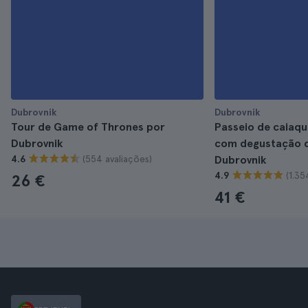
Dubrovnik
Dubrovnik
Tour de Game of Thrones por
Passeio de caiaqu
Dubrovnik
com degustação d
(554 avaliações)
4.6
Dubrovnik
(1.35
4.9
26 €
41 €