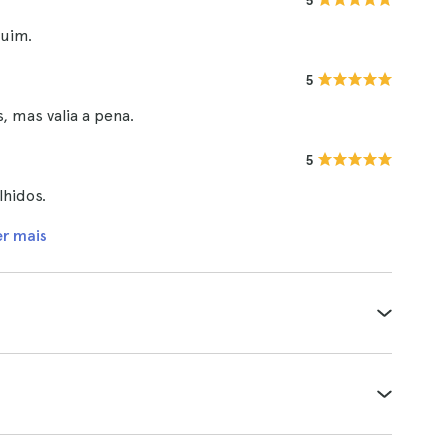
5
uim.
5
 mas valia a pena.
5
lhidos.
er mais