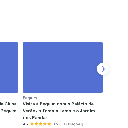
Pequim
Pequim
da China
Visita a Pequim com o Palácio de
Transfer 
e Pequim
Verão, o Templo Lama e o Jardim
Grande Mu
dos Pandas
Pequim
(1.536 avaliações)
4.7
4.6