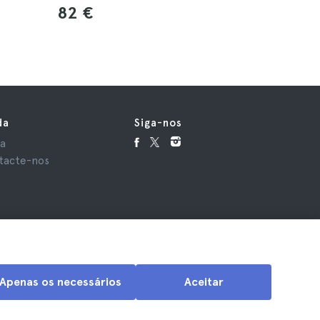
82 €
112 €
da
Siga-nos
da
tacte-nos
Apenas os necessários
Aceitar