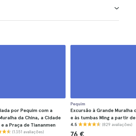
Pequim
uiada por Pequim com a
Excursão à Grande Muralha 
uralha da China, a Cidade
e às tumbas Ming a partir d
(829 avaliações)
 e a Praça de Tiananmen
4.5
(1.351 avaliações)
76 €