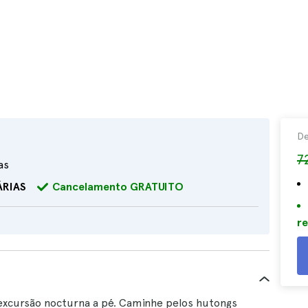
D
7
as
ÁRIAS
Cancelamento GRATUITO
re
excursão nocturna a pé. Caminhe pelos hutongs