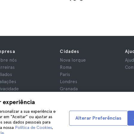
mpresa
Cidades
Aju
bre nós
Nova Iorque
Aju
rreiras
Roma
Con
iliados
Paris
aliações
Londres
ivacidade
Granada
rmos e Condições
Cracóvia
r experiência
iso Legal
Tenerife
okies
ersonalizar a sua experiência e
r em “Aceitar” ou ajustar as
Alterar Preferências
s seus dados pessoais para
na nossa
Política de Cookies
,
le
.