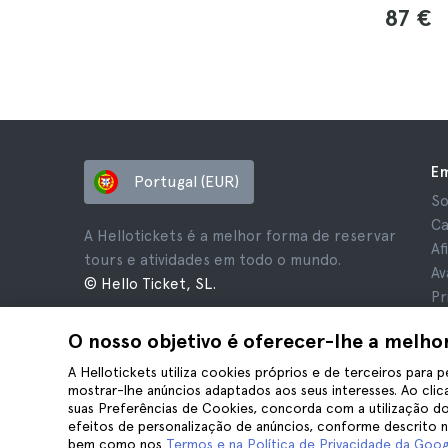
87 €
E
Portugal (EUR)
So
Ca
A Hellotickets é a melhor forma de reservar
Af
tours e atividades em todo o mundo.
Av
© Hello Ticket, SL.
Pr
Te
O nosso objetivo é oferecer-lhe a melho
Av
Co
A Hellotickets utiliza cookies próprios e de terceiros para p
mostrar-lhe anúncios adaptados aos seus interesses. Ao clica
suas Preferências de Cookies, concorda com a utilização do
efeitos de personalização de anúncios, conforme descrito 
bem como nos
Termos e na Política de Privacidade da Goog