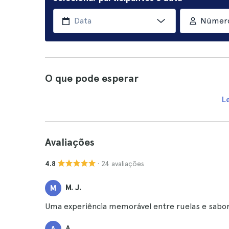
Número
O que pode esperar
L
Avaliações
· 24 avaliações
4.8
M. J.
M
Uma experiência memorável entre ruelas e sabore
A.
A