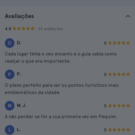
Avaliações
· 24 avaliações
4.8
D.
D
5
Cada lugar tinha o seu encanto e o guia sabia como
realçar o que era importante.
P.
P
5
O plano perfeito para ver os pontos turísticos mais
emblemáticos da cidade.
M. J.
M
5
A não perder se for a sua primeira vez em Pequim.
L.
L
5