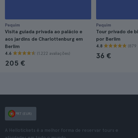
Pequim
Pequim
Visita guiada privada ao palácio e
Tour privado de b
aos jardins de Charlottenburg em
por Berlim
(879 
Berlim
4.8
(1.222 avaliações)
4.6
36 €
205 €
PRT (EUR)
A Hellotickets é a melhor forma de reservar tours e
atividades em todo o mundo.