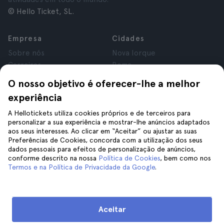
© Hello Ticket, SL.
Empresa
Cidades
Sobre nós
Nova Iorque
Carreiras
Roma
Afiliados
Paris
O nosso objetivo é oferecer-lhe a melhor
Avaliações
Londres
experiência
Privacidade
Granada
Termos e Condições
Cracóvia
A Hellotickets utiliza cookies próprios e de terceiros para
personalizar a sua experiência e mostrar-lhe anúncios adaptados
Aviso Legal
Tenerife
aos seus interesses. Ao clicar em “Aceitar” ou ajustar as suas
Cookies
Preferências de Cookies, concorda com a utilização dos seus
dados pessoais para efeitos de personalização de anúncios,
conforme descrito na nossa
Política de Cookies
, bem como nos
Ajuda
Siga-nos
Termos e na Política de Privacidade da Google
.
Ajuda
Contacte-nos
Aceitar