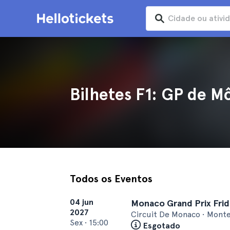
Bilhetes F1: GP de 
Todos os Eventos
04 jun
Monaco Grand Prix Frid
2027
Circuit De Monaco • Monte
Sex
•
15:00
Esgotado