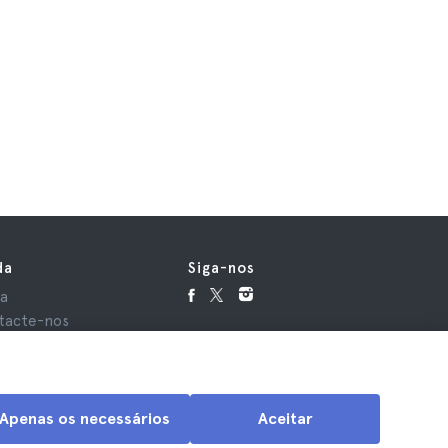
da
Siga-nos
da
tacte-nos
Apenas os necessários
Aceitar