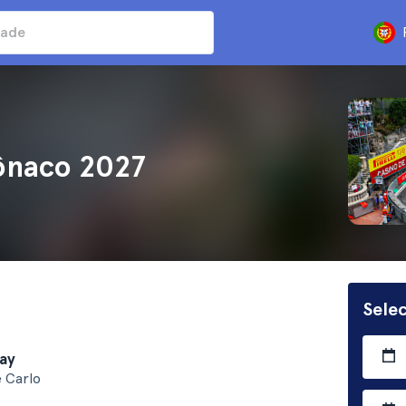
Mônaco 2027
Sele
ay
 Carlo