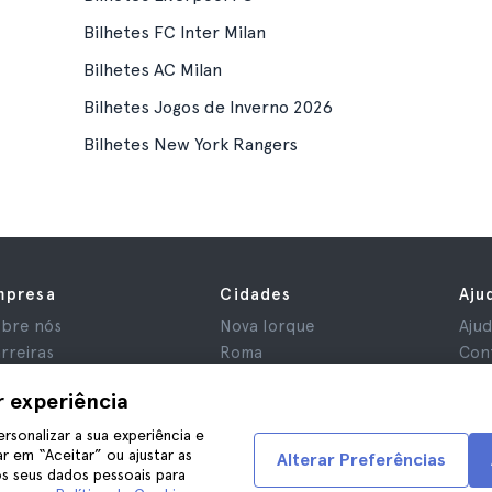
Bilhetes FC Inter Milan
Bilhetes AC Milan
Bilhetes Jogos de Inverno 2026
Bilhetes New York Rangers
mpresa
Cidades
Aju
bre nós
Nova Iorque
Aju
rreiras
Roma
Con
iliados
Paris
r experiência
aliações
Londres
ivacidade
Granada
ersonalizar a sua experiência e
r em “Aceitar” ou ajustar as
rmos e Condições
Cracóvia
Alterar Preferências
s seus dados pessoais para
iso Legal
Tenerife