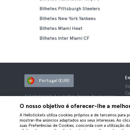
Bilhetes Pittsburgh Steelers
Bilhetes New York Yankees
Bilhetes Miami Heat
Bilhetes Inter Miami CF
E
Portugal (EUR)
So
Ca
A Hellotickets é a melhor forma de reservar
Af
tours e atividades em todo o mundo.
O nosso objetivo é oferecer-lhe a melho
Av
© Hello Ticket, SL.
Pr
A Hellotickets utiliza cookies próprios e de terceiros para p
mostrar-lhe anúncios adaptados aos seus interesses. Ao clica
Te
suas Preferências de Cookies, concorda com a utilização do
Av