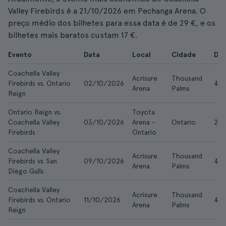
Valley Firebirds é a 21/10/2026 em Pechanga Arena. O
preço médio dos bilhetes para essa data é de 29 €, e os
bilhetes mais baratos custam 17 €.
Evento
Data
Local
Cidade
De
Coachella Valley
Acrisure
Thousand
Firebirds vs. Ontario
02/10/2026
42 
Arena
Palms
Reign
Ontario Reign vs.
Toyota
Coachella Valley
03/10/2026
Arena -
Ontario
26 
Firebirds
Ontario
Coachella Valley
Acrisure
Thousand
Firebirds vs. San
09/10/2026
42 
Arena
Palms
Diego Gulls
Coachella Valley
Acrisure
Thousand
Firebirds vs. Ontario
11/10/2026
42 
Arena
Palms
Reign