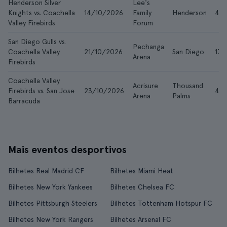
Henderson Silver
Lee's
Knights vs. Coachella
14/10/2026
Family
Henderson
43 
Valley Firebirds
Forum
San Diego Gulls vs.
Pechanga
Coachella Valley
21/10/2026
San Diego
17 
Arena
Firebirds
Coachella Valley
Acrisure
Thousand
Firebirds vs. San Jose
23/10/2026
42 
Arena
Palms
Barracuda
Mais eventos desportivos
Bilhetes Real Madrid CF
Bilhetes Miami Heat
Bilhetes New York Yankees
Bilhetes Chelsea FC
Bilhetes Pittsburgh Steelers
Bilhetes Tottenham Hotspur FC
Bilhetes New York Rangers
Bilhetes Arsenal FC