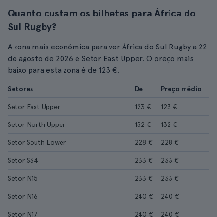
Quanto custam os bilhetes para África do
Sul Rugby?
A zona mais económica para ver África do Sul Rugby a 22
de agosto de 2026 é Setor East Upper. O preço mais
baixo para esta zona é de 123 €.
Setores
De
Preço médio
Setor East Upper
123 €
123 €
Setor North Upper
132 €
132 €
Setor South Lower
228 €
228 €
Setor S34
233 €
233 €
Setor N15
233 €
233 €
Setor N16
240 €
240 €
Setor N17
240 €
240 €