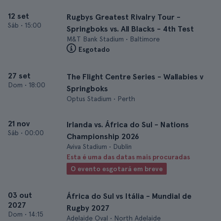
12 set
Rugbys Greatest Rivalry Tour -
Sáb
•
15:00
Springboks vs. All Blacks - 4th Test
M&T Bank Stadium • Baltimore
Esgotado
27 set
The Flight Centre Series - Wallabies v
Dom
•
18:00
Springboks
Optus Stadium • Perth
21 nov
Irlanda vs. África do Sul - Nations
Sáb
•
00:00
Championship 2026
Aviva Stadium • Dublin
Esta é uma das datas mais procuradas
O evento esgotará em breve
03 out
África do Sul vs Itália - Mundial de
2027
Rugby 2027
Dom
•
14:15
Adelaide Oval • North Adelaide