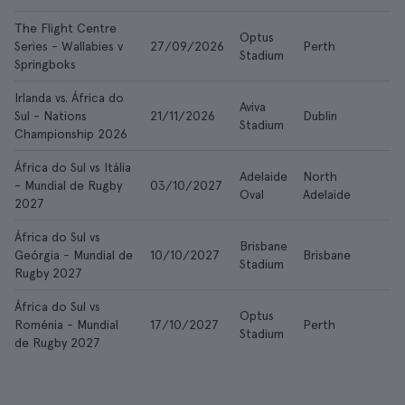
The Flight Centre
Optus
Series - Wallabies v
27/09/2026
Perth
58
Stadium
Springboks
Irlanda vs. África do
Aviva
Sul - Nations
21/11/2026
Dublin
25
Stadium
Championship 2026
África do Sul vs Itália
Adelaide
North
- Mundial de Rugby
03/10/2027
12
Oval
Adelaide
2027
África do Sul vs
Brisbane
Geórgia - Mundial de
10/10/2027
Brisbane
10
Stadium
Rugby 2027
África do Sul vs
Optus
Roménia - Mundial
17/10/2027
Perth
97
Stadium
de Rugby 2027