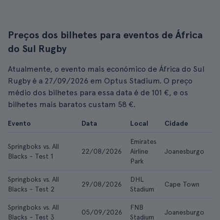
Preços dos bilhetes para eventos de África
do Sul Rugby
Atualmente, o evento mais económico de África do Sul
Rugby é a 27/09/2026 em Optus Stadium. O preço
médio dos bilhetes para essa data é de 101 €, e os
bilhetes mais baratos custam 58 €.
Evento
Data
Local
Cidade
D
Emirates
Springboks vs. All
22/08/2026
Airline
Joanesburgo
12
Blacks - Test 1
Park
Springboks vs. All
DHL
29/08/2026
Cape Town
26
Blacks - Test 2
Stadium
Springboks vs. All
FNB
05/09/2026
Joanesburgo
14
Blacks - Test 3
Stadium