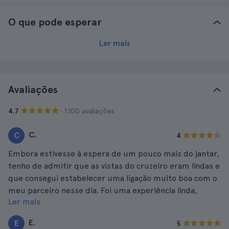
O que pode esperar
Ler mais
Avaliações
· 1.100 avaliações
4.7
C.
C
4
Embora estivesse à espera de um pouco mais do jantar,
tenho de admitir que as vistas do cruzeiro eram lindas e
que consegui estabelecer uma ligação muito boa com o
meu parceiro nesse dia. Foi uma experiência linda,
Ler mais
embora com o pequeno pormenor do jantar. Altamente
recomendado.
E.
E
5