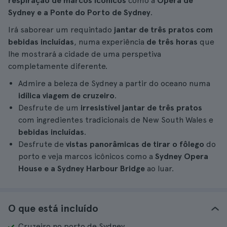
respiração de marcos icónicos
como a
Ópera de
Sydney e a Ponte do Porto de Sydney
.
Irá saborear um requintado
jantar de três pratos com
bebidas incluídas
, numa experiência
de três horas
que
lhe mostrará a cidade de uma perspetiva
completamente diferente.
Admire a beleza de Sydney a partir do oceano numa
idílica viagem de cruzeiro
.
Desfrute de um
irresistível jantar de três pratos
com ingredientes tradicionais de New South Wales e
bebidas incluídas
.
Desfrute de
vistas panorâmicas de tirar o fôlego
do
porto e veja marcos icônicos como a
Sydney Opera
House e a Sydney Harbour Bridge
ao luar.
O que está incluído
Cruzeiro no porto de Sydney