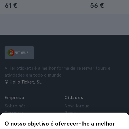
61 €
56 €
PRT (EUR)
A Hellotickets é a melhor forma de reservar tours e
atividades em todo o mundo.
© Hello Ticket, SL.
Empresa
Cidades
Sobre nós
Nova Iorque
Carreiras
Roma
Afiliados
Paris
O nosso objetivo é oferecer-lhe a melhor
Avaliações
Londres