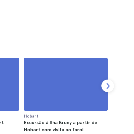
Hobart
Hobart
rt
Excursão à Ilha Bruny a partir de
Excursão 
Hobart com visita ao farol
Monte Fi