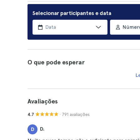
Selecionar participantes e data
Número
O que pode esperar
L
Avaliações
· 791 avaliações
4.7
D.
D