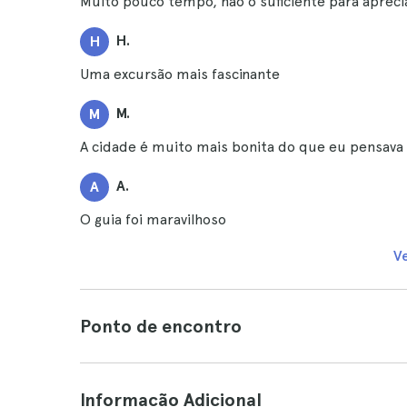
Muito pouco tempo, não o suficiente para apreci
H.
H
Uma excursão mais fascinante
M.
M
A cidade é muito mais bonita do que eu pensava 
A.
A
O guia foi maravilhoso
V
Ponto de encontro
Informação Adicional