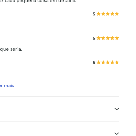
ar cada pequena coisa em detalhe.
5
5
que seria.
5
er mais