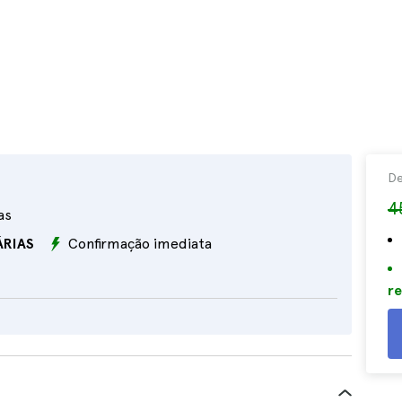
D
4
as
ÁRIAS
Confirmação imediata
re