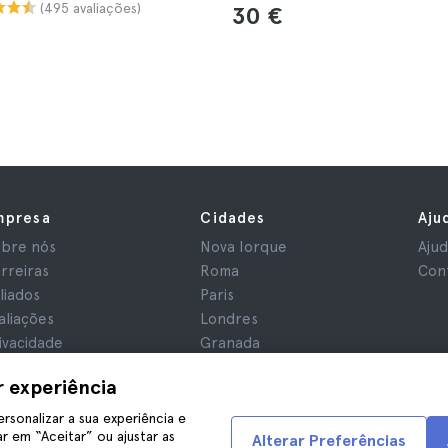
(495 avaliações)
30 €
mpresa
Cidades
Aju
bre nós
Nova Iorque
Aju
rreiras
Roma
Con
iliados
Paris
aliações
Londres
ivacidade
Granada
rmos e Condições
Cracóvia
r experiência
iso Legal
Tenerife
okies
ersonalizar a sua experiência e
r em “Aceitar” ou ajustar as
Alterar Preferências