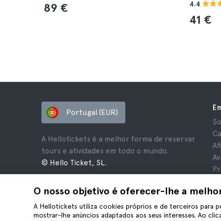
4.4
89 €
41 €
E
Portugal (EUR)
So
Ca
A Hellotickets é a melhor forma de reservar
Af
tours e atividades em todo o mundo.
Av
© Hello Ticket, SL.
Pr
Te
O nosso objetivo é oferecer-lhe a melho
Av
Co
A Hellotickets utiliza cookies próprios e de terceiros para p
mostrar-lhe anúncios adaptados aos seus interesses. Ao clica