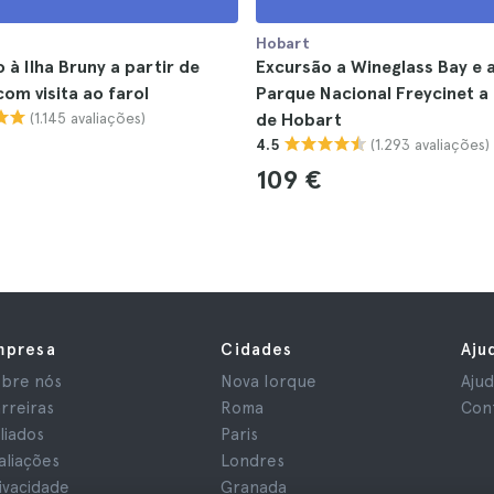
Hobart
 à Ilha Bruny a partir de
Excursão a Wineglass Bay e 
om visita ao farol
Parque Nacional Freycinet a 
(1.145 avaliações)
de Hobart
(1.293 avaliações)
4.5
109 €
mpresa
Cidades
Aju
bre nós
Nova Iorque
Aju
rreiras
Roma
Con
iliados
Paris
aliações
Londres
ivacidade
Granada