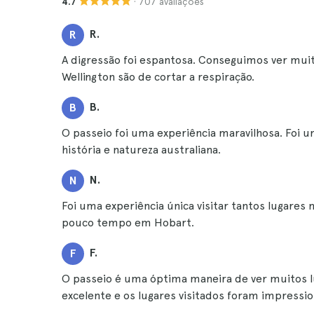
· 707 avaliações
4.7
R.
R
A digressão foi espantosa. Conseguimos ver muit
Wellington são de cortar a respiração.
B.
B
O passeio foi uma experiência maravilhosa. Foi u
história e natureza australiana.
N.
N
Foi uma experiência única visitar tantos lugares
pouco tempo em Hobart.
F.
F
O passeio é uma óptima maneira de ver muitos lu
excelente e os lugares visitados foram impressio