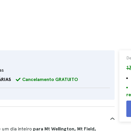
D
1
as
ÁRIAS
Cancelamento GRATUITO
re
 um dia inteiro
para Mt Wellington, Mt Field,