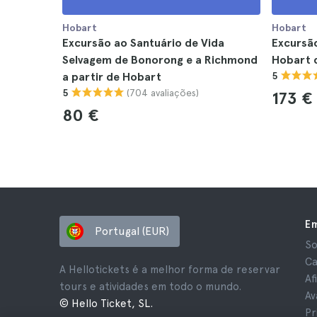
Hobart
Hobart
Excursão ao Santuário de Vida
Excursão
Selvagem de Bonorong e a Richmond
Hobart c
a partir de Hobart
5
(704 avaliações)
5
173 €
80 €
E
Portugal (EUR)
So
Ca
A Hellotickets é a melhor forma de reservar
Af
tours e atividades em todo o mundo.
Av
© Hello Ticket, SL.
Pr