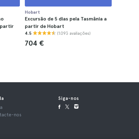
Hobart
Hobart
ao
Excursão de 5 dias pela Tasmânia a
Excursão
partir
partir de Hobart
Hobart
(1.093 avaliações)
4.5
4.6
704 €
112 €
da
Siga-nos
da
tacte-nos